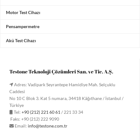
Motor Test Cihazı
Pensampermetre
Akü Test Cihazı
Testone Teknoloji Çözümleri San. ve Tic. A.Ş.
Adres: Vadipark Seyrantepe Hamidiye Mah. Selçuklu
Caddesi
No 10 C Blok 3. Kat 5 numara, 34418 Kâğıthane / İstanbul /
Türkiye
Tel:
+90 (212) 221 60 61
/ 221 33 34
Faks: +90 (212) 222 9090
Email:
info@testone.com.tr