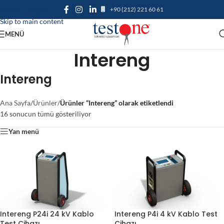
+90 (212) 221 60 61
Skip to navigation
Skip to main content
MENÜ
Intereng
Intereng
Ana Sayfa
/
Ürünler
/
Ürünler “Intereng” olarak etiketlendi
16 sonucun tümü gösteriliyor
Yan menü
Intereng P24i 24 kV Kablo
Intereng P4i 4 kV Kablo Test
Test Cihazı
Cihazı