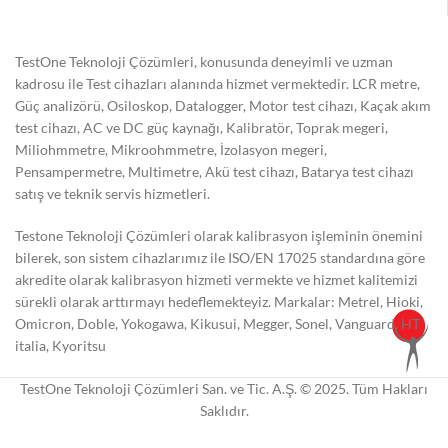
TestOne Teknoloji Çözümleri, konusunda deneyimli ve uzman
kadrosu ile Test cihazları alanında hizmet vermektedir. LCR metre,
Güç analizörü, Osiloskop, Datalogger, Motor test cihazı, Kaçak akım
test cihazı, AC ve DC güç kaynağı, Kalibratör, Toprak megeri,
Miliohmmetre, Mikroohmmetre, İzolasyon megeri,
Pensampermetre, Multimetre, Akü test cihazı, Batarya test cihazı
satış ve teknik servis hizmetleri.
Testone Teknoloji Çözümleri olarak kalibrasyon işleminin önemini
bilerek, son sistem cihazlarımız ile ISO/EN 17025 standardına göre
akredite olarak kalibrasyon hizmeti vermekte ve hizmet kalitemizi
sürekli olarak arttırmayı hedeflemekteyiz. Markalar: Metrel, Hioki,
Omicron, Doble, Yokogawa, Kikusui, Megger, Sonel, Vanguard, HT
italia, Kyoritsu
TestOne Teknoloji Çözümleri San. ve Tic. A.Ş. © 2025. Tüm Hakları
Saklıdır.