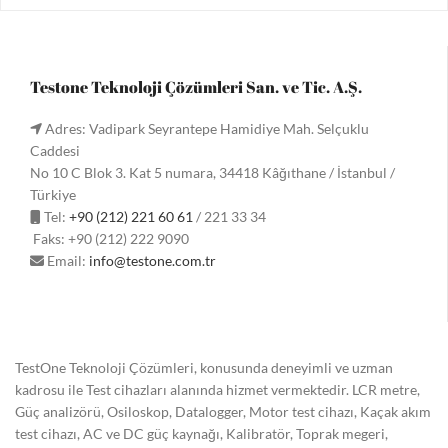
Testone Teknoloji Çözümleri San. ve Tic. A.Ş.
Adres: Vadipark Seyrantepe Hamidiye Mah. Selçuklu
Caddesi
No 10 C Blok 3. Kat 5 numara, 34418 Kâğıthane / İstanbul /
Türkiye
Tel:
+90 (212) 221 60 61
/ 221 33 34
Faks: +90 (212) 222 9090
Email:
info@testone.com.tr
TestOne Teknoloji Çözümleri, konusunda deneyimli ve uzman
kadrosu ile Test cihazları alanında hizmet vermektedir. LCR metre,
Güç analizörü, Osiloskop, Datalogger, Motor test cihazı, Kaçak akım
test cihazı, AC ve DC güç kaynağı, Kalibratör, Toprak megeri,