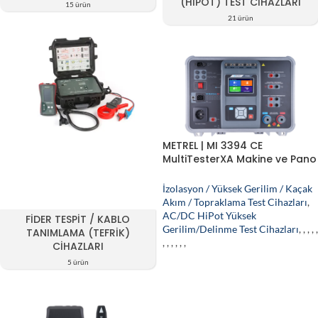
(HIPOT) TEST CIHAZLARI
15 ürün
21 ürün
METREL | MI 3394 CE
MultiTesterXA Makine ve Pano
CE Test Cihazı
İzolasyon / Yüksek Gerilim / Kaçak
Akım / Topraklama Test Cihazları
,
AC/DC HiPot Yüksek
FIDER TESPIT / KABLO
Gerilim/Delinme Test Cihazları
,
,
,
,
,
TANIMLAMA (TEFRIK)
,
,
,
,
,
,
CIHAZLARI
5 ürün