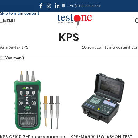
+90 (212) 221 60 61
Skip to navigation
Skip to main content
MENÜ
KPS
Ana Sayfa
/
KPS
18 sonucun tümü gösteriliyor
Yan menü
KPS CF100 3-Phase sequence
KPS-MA500 İZOLASYON TEST