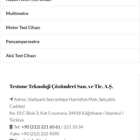
Multimetre
Motor Test Cihazı
Pensampermetre
Akü Test Cihazı
Testone Teknoloji Çözümleri San. ve Tic. A.Ş.
Adres: Vadipark Seyrantepe Hamidiye Mah. Selçuklu
Caddesi
No 10 C Blok 3. Kat 5 numara, 34418 Kâğıthane / İstanbul /
Türkiye
Tel:
+90 (212) 221 60 61
/ 221 33 34
Faks: +90 (212) 222 9090