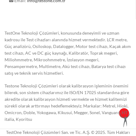
Email:
info@testone.com.tr
TestOne Teknoloji Çözümleri, konusunda deneyimli ve uzman
kadrosu ile Test cihazları alanında hizmet vermektedir. LCR metre,
Güç analizörü, Osiloskop, Datalogger, Motor test cihazı, Kaçak akım
test cihazı, AC ve DC güç kaynağı, Kalibratör, Toprak megeri,
Miliohmmetre, Mikroohmmetre, İzolasyon megeri,
Pensampermetre, Multimetre, Akü test cihazı, Batarya test cihazı
satış ve teknik servis hizmetleri.
Testone Teknoloji Çözümleri olarak kalibrasyon işleminin önemini
bilerek, son sistem cihazlarımız ile ISO/EN 17025 standardına göre
akredite olarak kalibrasyon hizmeti vermekte ve hizmet kalitemizi
sürekli olarak arttırmayı hedeflemekteyiz. Markalar: Metrel, Hioki,
Omicron, Doble, Yokogawa, Kikusui, Megger, Sonel, Vanguard, HT
italia, Kyoritsu
TestOne Teknoloji Çözümleri San. ve Tic. A.Ş. © 2025. Tüm Hakları