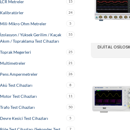
LCR Metreler
15
Kalibratörler
24
Mili-Mikro Ohm Metreler
5
İzolasyon / Yüksek Gerilim / Kaçak
55
Akım / Topraklama Test Cihazları
DIJITAL OSILOS
Toprak Megerleri
25
Multimetreler
21
Pens Ampermetreler
26
Akü Test Cihazları
8
Motor Test Cihazları
11
Trafo Test Cihazları
50
Devre Kesici Test Cihazları
5
Röle Test Cihazları (Sekonder Test
7