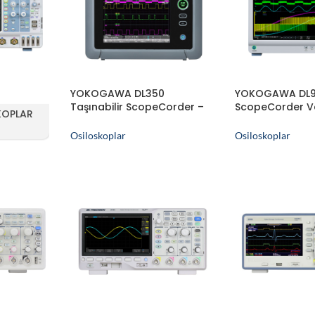
YOKOGAWA DL350
YOKOGAWA DL
Taşınabilir ScopeCorder –
ScopeCorder V
KOPLAR
Osiloskop
Kayıt Cihazı – 
Osiloskoplar
Osiloskoplar