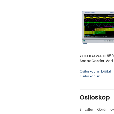
YOKOGAWA DL950
ScopeCorder Veri
Kayıt Cihazı -Osil
Osiloskoplar
,
Dijital
Osiloskoplar
Osiloskop
Sinyallerin Görünmey