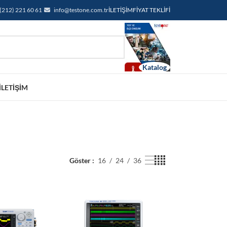
(212) 221 60 61
info@testone.com.tr
İLETIŞIM
FIYAT TEKLIFI
İLETIŞIM
Göster
16
24
36