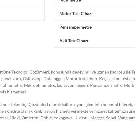
Motor Test Cihazı
Pensampermetre
Akü Test Cihazı
stOne Teknoloji Çözümleri, konusunda deneyimli ve uzman kadrosu ile Tes
ç analizörü, Osiloskop, Datalogger, Motor test cihazı, Kaçak akım test ci
liohmmetre, Mikroohmmetre, İzolasyon megeri, Pensampermetre, Multimetre
rvis hizmetleri.
stone Teknoloji Çözümleri olarak kalibrasyon işleminin önemini bilerek,
re akredite olarak kalibrasyon hizmeti vermekte ve hizmet kalitemizi süre
trel, Hioki, Omicron, Doble, Yokogawa, Kikusui, Megger, Sonel, Vanguard,