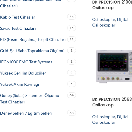
BK PRECISION 2190
Cihazları)
Osiloskop
Kablo Test Cihazları
54
Osiloskoplar
,
Dijital
Osiloskoplar
Sayaç Test Cihazları
15
PD (Kısmi Boşalma) Tespit Cihazları
11
Grid-Şalt Saha Topraklama Ölçümü
1
IEC61000 EMC Test Systems
1
Yüksek Gerilim Bolücüler
2
Yüksek Akım Kaynağı
5
Güneş (Solar) Sistemleri Ölçümü
64
BK PRECISION 256
Test Cihazları
Osiloskop
Deney Setleri / Eğitim Setleri
63
Osiloskoplar
,
Dijital
Osiloskoplar