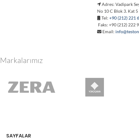
Adres: Vadipark Se
No 10 C Blok 3. Kat 5
Tel:
+90 (212) 221 
Faks: +90 (212) 222 
Email:
info@teston
Markalarımız
SAYFALAR