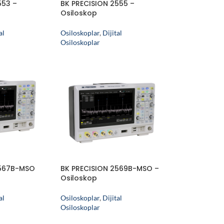
553 –
BK PRECISION 2555 –
Osiloskop
al
Osiloskoplar
,
Dijital
Osiloskoplar
2567B-MSO
BK PRECISION 2569B-MSO –
Osiloskop
al
Osiloskoplar
,
Dijital
Osiloskoplar