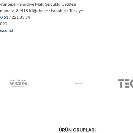
yrantepe Hamidiye Mah. Selçuklu Caddesi
 numara, 34418 Kâğıthane / İstanbul / Türkiye
60 61
/ 221 33 34
9090
e.com.tr
ÜRÜN GRUPLARI