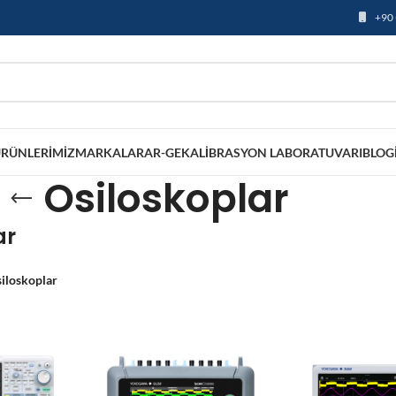
+90 
RÜNLERIMIZ
MARKALAR
AR-GE
KALIBRASYON LABORATUVARI
BLOG
Osiloskoplar
ar
iloskoplar