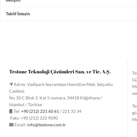
Teklif İsteyin
Testone Teknoloji Çözümleri San. ve Tic. A.Ş.
Te
Gü
Adres: Vadipark Seyrantepe Hamidiye Mah. Selçuklu
Mi
Caddesi
se
No 10 C Blok 3. Kat 5 numara, 34418 Kâğıthane /
İstanbul / Türkiye
Te
Tel:
+90 (212) 221 60 61
/ 221 33 34
gö
Faks: +90 (212) 222 9090
Me
Email:
info@testone.com.tr