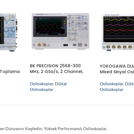
BK PRECISION 2568-300
YOKOGAWA DLM5
 Toplama
MHz, 2 GSa/s, 2 Channel,
Mixed Sinyal Os
oskop
Osiloskop
Osiloskoplar
,
Dijit
Osiloskoplar
,
Dijital
Osiloskoplar
Osiloskoplar
en Dünyasını Keşfedin: Yüksek Performanslı Osiloskoplar.