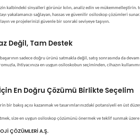
zin kalbindeki sinyalleri görünür kılın, analiz edin ve mükemmelleştirin. 
ayı yakalamanızı sağlayan, hassas ve güvenilir osiloskop çözümleri sunar. 
layın ve projelerinizi güvenle bir sonraki seviyeye taşıyın.
z Değil, Tam Destek
 başarının sadece doğru ürünü satmakla değil, satış sonrasında da deva
uzla, ihtiyacınıza en uygun osiloskobun seçiminden, cihazın kullanımıyl
z İçin En Doğru Çözümü Birlikte Seçelim
in bir bakış açısı kazanmak ve tasarımlarınızdaki potansiyeli en üst düzey
z etmek, size en uygun osiloskop çözümünü önermek ve teklif sunmak üzere 
OJI ÇÖZÜMLERI A.Ş.