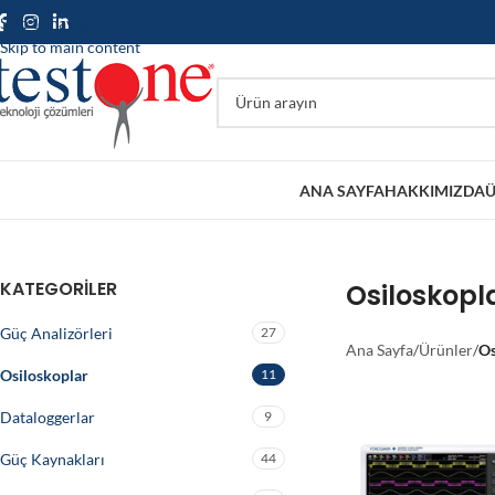
Skip to navigation
Skip to main content
ANA SAYFA
HAKKIMIZDA
Ü
KATEGORILER
Osiloskopl
Güç Analizörleri
27
Ana Sayfa
/
Ürünler
/
Os
Osiloskoplar
11
Dataloggerlar
9
Güç Kaynakları
44