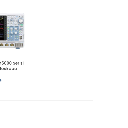
000 Serisi
iloskopu
al