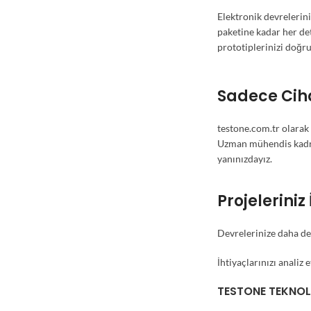
Elektronik devrelerini
paketine kadar her det
prototiplerinizi doğru
Sadece Ciha
testone.com.tr olarak
Uzman mühendis kadrom
yanınızdayız.
Projelerini
Devrelerinize daha der
İhtiyaçlarınızı anali
TESTONE TEKNOL