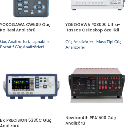
YOKOGAWA PX8000 Ultra-
YOKOGAWA CW500 Güç
Hassas Osiloskop özellikli
Kalitesi Analizörü
Güç Analizörü
Güç Analizörleri
,
Taşınabilir
Güç Analizörleri
,
Masa Tipi Güç
Portatif Güç Analizörleri
Analizörleri
Newton4th PPA1500 Güç
BK PRECISION 5335C Güç
Analizörü
Analizörü