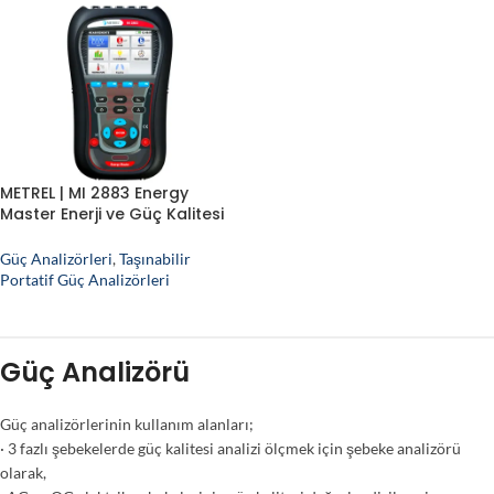
METREL | MI 2883 Energy
Master Enerji ve Güç Kalitesi
Analizörü (Class S)
Güç Analizörleri
,
Taşınabilir
Portatif Güç Analizörleri
Güç Analizörü
Güç analizörlerinin kullanım alanları;
· 3 fazlı şebekelerde güç kalitesi analizi ölçmek için şebeke analizörü
olarak,