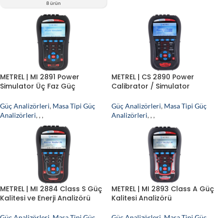
8 ürün
METREL | MI 2891 Power
METREL | CS 2890 Power
Simulator Üç Faz Güç
Calibrator / Simulator
Simülatörü
Kalibrasyon ve Simülasyon
Cihazı
Güç Analizörleri
,
Masa Tipi Güç
Güç Analizörleri
,
Masa Tipi Güç
Analizörleri
,
,
,
Analizörleri
,
,
,
METREL | MI 2884 Class S Güç
METREL | MI 2893 Class A Güç
Kalitesi ve Enerji Analizörü
Kalitesi Analizörü
Güç Analizörleri
,
Masa Tipi Güç
Güç Analizörleri
,
Masa Tipi Güç