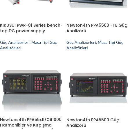
KIKUSUI PWR-01 Series bench-
Newton4th PPA5500 -TE Güç
top DC power supply
Analizörü
Güç Analizörleri
,
Masa Tipi Güç
Güç Analizörleri
,
Masa Tipi Güç
Analizörleri
Analizörleri
Newtons4th PPA55x1IEC61000
Newton4th PPA5500 Güç
Harmonikler ve Kırpışma
Analizörü