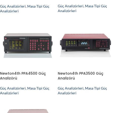
Analizörü (IEC61000-3-2/3-3
& IEC61000-3-11/3-12)
Güç Analizörleri
,
Masa Tipi Güç
Güç Analizörleri
,
Masa Tipi Güç
Analizörleri
Analizörleri
Newton4th PPA4500 Güç
Newton4th PPA3500 Güç
Analizörü
Analizörü
Güç Analizörleri
,
Masa Tipi Güç
Güç Analizörleri
,
Masa Tipi Güç
Analizörleri
Analizörleri