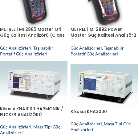
METREL | MI 2885 Master Q4
METREL | MI 2892 Power
Güç Kalitesi Analizörü (Class
Master Güç Kalitesi Analizörü
S)
(Class A)
Güç Analizörleri
,
Taşınabilir
Güç Analizörleri
,
Taşınabilir
Portatif Güç Analizörleri
Portatif Güç Analizörleri
Kikusui KHA1000 HARMONİK /
Kikusui KHA3000
FLICKER ANALİZÖRÜ
Güç Analizörleri
,
Masa Tipi Güç
Güç Analizörleri
,
Masa Tipi Güç
Analizörleri
Analizörleri