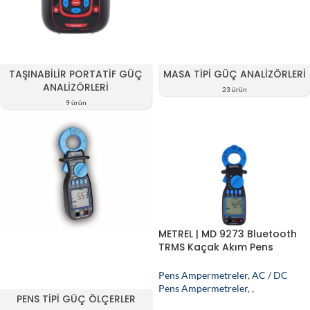
TAŞINABILIR PORTATIF GÜÇ
MASA TIPI GÜÇ ANALIZÖRLERI
ANALIZÖRLERI
23 ürün
9 ürün
METREL | MD 9273 Bluetooth
TRMS Kaçak Akım Pens
Ampermetre (Güç Analiz
Fonksiyonlu)
Pens Ampermetreler
,
AC / DC
Pens Ampermetreler
,
,
PENS TIPI GÜÇ ÖLÇERLER