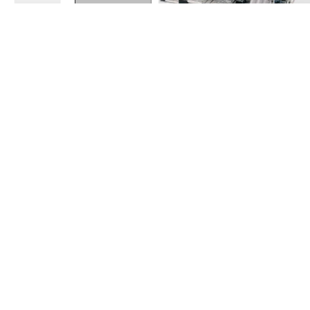
MEKATRONİK EĞİTİM SETİ HPS
Type 99600
Mekatronik Kompakt Sistem
ELEKTRİK MAKİNELERİ EĞİTİM
Eğitim Seti
SETİ HPS Type 2700 Serisi
Elektrik Motorları
Elektrik Makineleri Eğitim Seti
SENSORICS BOARD HPS Type
AYDINLATMA BOARD HPS Type
3840
2102 / Type 2103 (Özel Lamba
Board)
Dijital ve Otomasyon Teknolojisi
Elektrik Tesisatı Eğitim Setleri
Eğitim Setleri