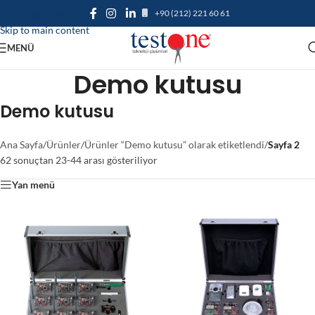
+90 (212) 221 60 61
Skip to navigation
Skip to main content
MENÜ
Demo kutusu
Demo kutusu
Ana Sayfa
/
Ürünler
/
Ürünler “Demo kutusu” olarak etiketlendi
/
Sayfa 2
62 sonuçtan 23-44 arası gösteriliyor
Yan menü