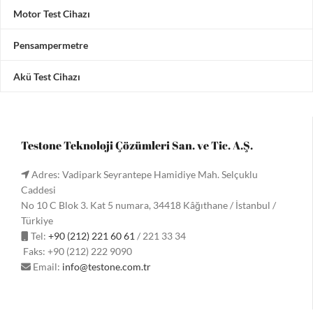
Motor Test Cihazı
Pensampermetre
Akü Test Cihazı
Testone Teknoloji Çözümleri San. ve Tic. A.Ş.
Adres: Vadipark Seyrantepe Hamidiye Mah. Selçuklu
Caddesi
No 10 C Blok 3. Kat 5 numara, 34418 Kâğıthane / İstanbul /
Türkiye
Tel:
+90 (212) 221 60 61
/ 221 33 34
Faks: +90 (212) 222 9090
Email:
info@testone.com.tr