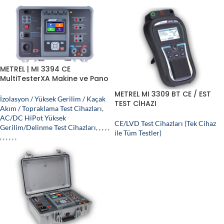
METREL | MI 3394 CE
MultiTesterXA Makine ve Pano
CE Test Cihazı
METREL MI 3309 BT CE / EST
İzolasyon / Yüksek Gerilim / Kaçak
TEST CİHAZI
Akım / Topraklama Test Cihazları
,
AC/DC HiPot Yüksek
CE/LVD Test Cihazları (Tek Cihaz
Gerilim/Delinme Test Cihazları
,
,
,
,
,
ile Tüm Testler)
,
,
,
,
,
,