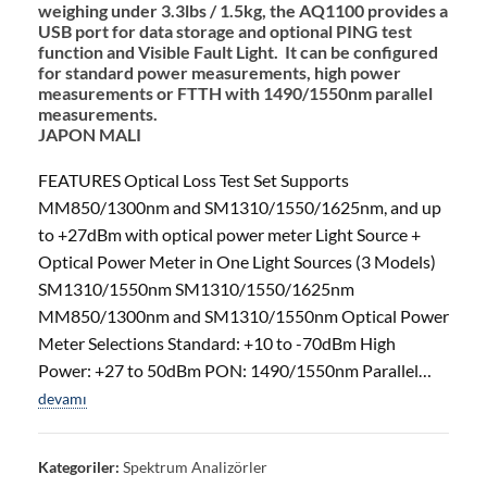
weighing under 3.3lbs / 1.5kg, the AQ1100 provides a
USB port for data storage and optional PING test
function and Visible Fault Light. It can be configured
for standard power measurements, high power
measurements or FTTH with 1490/1550nm parallel
measurements.
JAPON MALI
FEATURES Optical Loss Test Set Supports
MM850/1300nm and SM1310/1550/1625nm, and up
to +27dBm with optical power meter Light Source +
Optical Power Meter in One Light Sources (3 Models)
SM1310/1550nm SM1310/1550/1625nm
MM850/1300nm and SM1310/1550nm Optical Power
Meter Selections Standard: +10 to -70dBm High
Power: +27 to 50dBm PON: 1490/1550nm Parallel…
devamı
Kategoriler:
Spektrum Analizörler