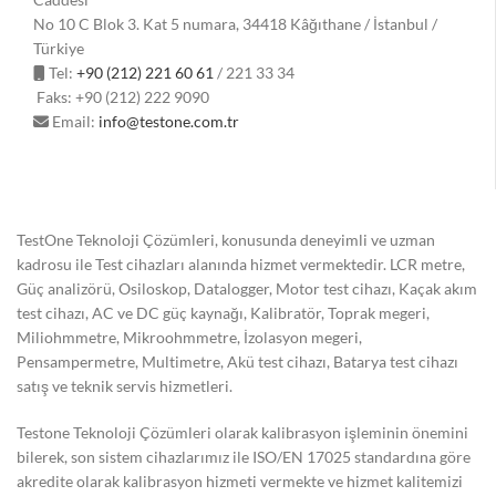
No 10 C Blok 3. Kat 5 numara, 34418 Kâğıthane / İstanbul /
Türkiye
Tel:
+90 (212) 221 60 61
/ 221 33 34
Faks: +90 (212) 222 9090
Email:
info@testone.com.tr
TestOne Teknoloji Çözümleri, konusunda deneyimli ve uzman
kadrosu ile Test cihazları alanında hizmet vermektedir. LCR metre,
Güç analizörü, Osiloskop, Datalogger, Motor test cihazı, Kaçak akım
test cihazı, AC ve DC güç kaynağı, Kalibratör, Toprak megeri,
Miliohmmetre, Mikroohmmetre, İzolasyon megeri,
Pensampermetre, Multimetre, Akü test cihazı, Batarya test cihazı
satış ve teknik servis hizmetleri.
Testone Teknoloji Çözümleri olarak kalibrasyon işleminin önemini
bilerek, son sistem cihazlarımız ile ISO/EN 17025 standardına göre
akredite olarak kalibrasyon hizmeti vermekte ve hizmet kalitemizi