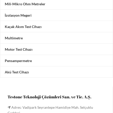
Mili-Mikro Ohm Metreler
İzolasyon Megeri
Kaçak Akım Test Cihazı
Multimetre
Motor Test Cihazı
Pensampermetre
Akü Test Cihazı
Testone Teknoloji Çözümleri San. ve Tic. A.Ş.
Adres: Vadipark Seyrantepe Hamidiye Mah. Selçuklu
Caddesi