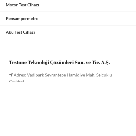
Motor Test Cihazı
Pensampermetre
Akü Test Cihazı
Testone Teknoloji Çözümleri San. ve Tic. A.Ş.
Adres: Vadipark Seyrantepe Hamidiye Mah. Selçuklu
Caddesi
No 10 C Blok 3. Kat 5 numara, 34418 Kâğıthane / İstanbul /
Türkiye
Tel:
+90 (212) 221 60 61
/ 221 33 34
Faks: +90 (212) 222 9090
Email:
info@testone.com.tr