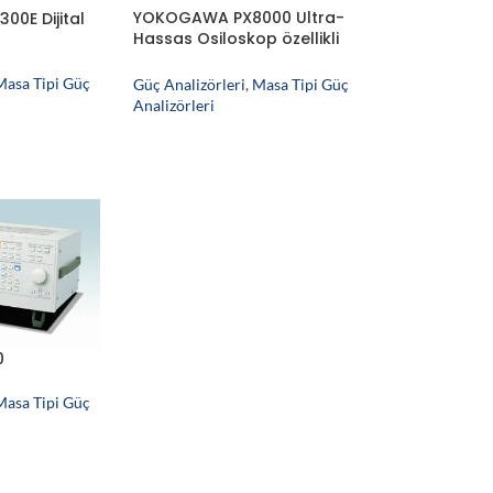
YOKOGAWA PX8000 Ultra-
0E Dijital
Hassas Osiloskop özellikli
Güç Analizörü
Masa Tipi Güç
Güç Analizörleri
,
Masa Tipi Güç
Analizörleri
0
Masa Tipi Güç