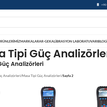
+90 
RÜNLERIMIZ
MARKALAR
AR-GE
KALIBRASYON LABORATUVARI
BLOG
 Tipi Güç Analizörle
üç Analizörleri
ç Analizörleri
/
Masa Tipi Güç Analizörleri
/
Sayfa 2