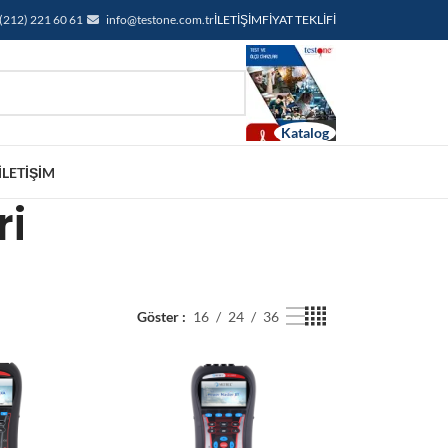
(212) 221 60 61
info@testone.com.tr
İLETIŞIM
FIYAT TEKLIFI
İLETIŞIM
ri
Göster
16
24
36