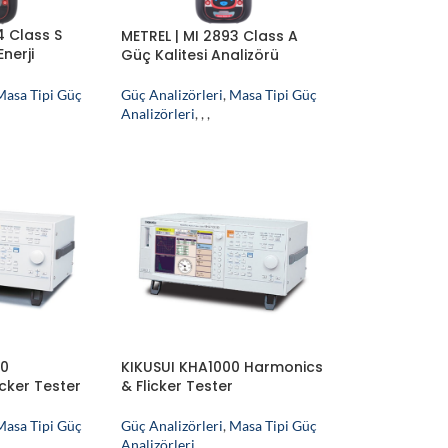
4 Class S
METREL | MI 2893 Class A
Enerji
Güç Kalitesi Analizörü
Güç Analizörleri
,
Masa Tipi Güç
Masa Tipi Güç
Analizörleri
,
,
,
00
KIKUSUI KHA1000 Harmonics
cker Tester
& Flicker Tester
Masa Tipi Güç
Güç Analizörleri
,
Masa Tipi Güç
Analizörleri