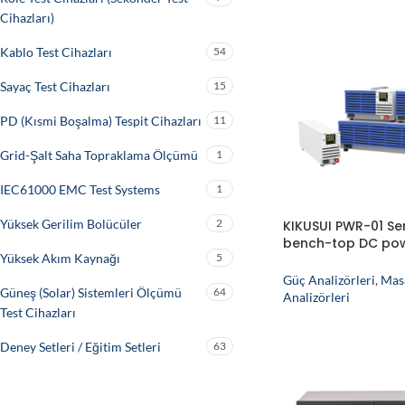
Cihazları)
Kablo Test Cihazları
54
Sayaç Test Cihazları
15
PD (Kısmi Boşalma) Tespit Cihazları
11
Grid-Şalt Saha Topraklama Ölçümü
1
IEC61000 EMC Test Systems
1
Yüksek Gerilim Bolücüler
2
KIKUSUI PWR-01 Se
bench-top DC po
Yüksek Akım Kaynağı
5
supply
Güç Analizörleri
,
Mas
Güneş (Solar) Sistemleri Ölçümü
64
Analizörleri
Test Cihazları
Deney Setleri / Eğitim Setleri
63