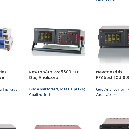
ries
Newtons4th
Newton4th PPA5500 -TE
wer
PPA55x1IEC6100
Güç Analizörü
Harmonikler ve
Analizörü (IEC
Güç Analizörleri
,
Masa Tipi Güç
a Tipi Güç
Güç Analizörleri
,
3 & IEC61000-3-
Analizörleri
Analizörleri