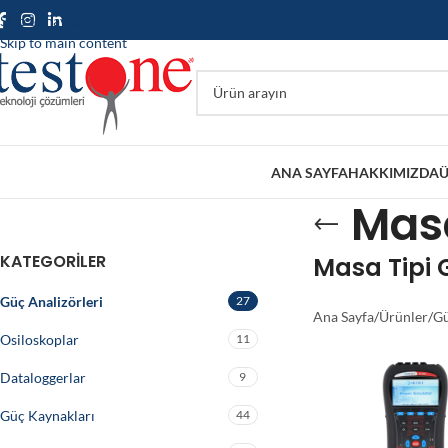
Skip to navigation
Skip to main content
ANA SAYFA
HAKKIMIZDA
Ü
Masa
KATEGORILER
Masa Tipi G
Güç Analizörleri
27
Ana Sayfa
/
Ürünler
/
Gü
Osiloskoplar
11
Dataloggerlar
9
Güç Kaynakları
44