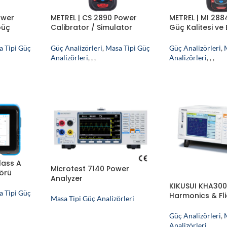
ower
METREL | CS 2890 Power
METREL | MI 288
Güç
Calibrator / Simulator
Güç Kalitesi ve 
Kalibrasyon ve Simülasyon
Analizörü
Cihazı
a Tipi Güç
Güç Analizörleri
,
Masa Tipi Güç
Güç Analizörleri
,
Analizörleri
,
,
,
Analizörleri
,
,
,
lass A
Microtest 7140 Power
zörü
Analyzer
KIKUSUI KHA30
a Tipi Güç
Harmonics & Fli
Masa Tipi Güç Analizörleri
Güç Analizörleri
,
Analizörleri