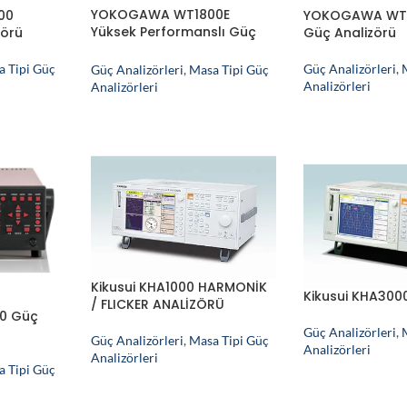
YOKOGAWA WT1800E
00
YOKOGAWA WT30
Yüksek Performanslı Güç
zörü
Güç Analizörü
Analizörü
a Tipi Güç
Güç Analizörleri
,
Güç Analizörleri
,
Masa Tipi Güç
Analizörleri
Analizörleri
Kikusui KHA1000 HARMONİK
Kikusui KHA300
/ FLICKER ANALİZÖRÜ
0 Güç
Güç Analizörleri
,
Güç Analizörleri
,
Masa Tipi Güç
Analizörleri
Analizörleri
a Tipi Güç