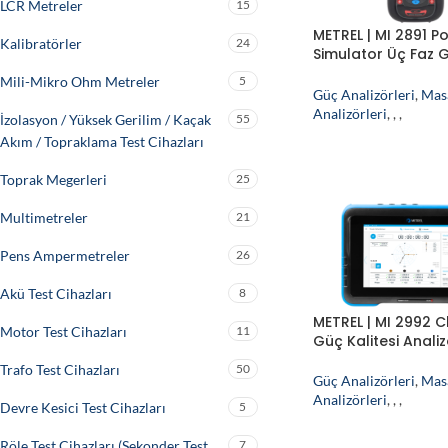
LCR Metreler
15
METREL | MI 2891 P
Kalibratörler
24
Simulator Üç Faz 
Simülatörü
Mili-Mikro Ohm Metreler
5
Güç Analizörleri
,
Mas
Analizörleri
,
,
,
İzolasyon / Yüksek Gerilim / Kaçak
55
Akım / Topraklama Test Cihazları
Toprak Megerleri
25
Multimetreler
21
Pens Ampermetreler
26
Akü Test Cihazları
8
METREL | MI 2992 C
Motor Test Cihazları
11
Güç Kalitesi Anali
Trafo Test Cihazları
50
Güç Analizörleri
,
Mas
Analizörleri
,
,
,
Devre Kesici Test Cihazları
5
Röle Test Cihazları (Sekonder Test
7