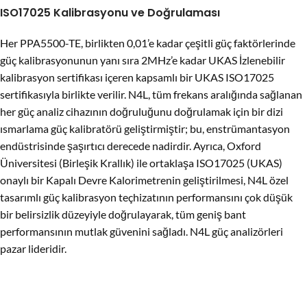
ISO17025 Kalibrasyonu ve Doğrulaması
Her PPA5500-TE, birlikten 0,01’e kadar çeşitli güç faktörlerinde
güç kalibrasyonunun yanı sıra 2MHz’e kadar UKAS İzlenebilir
kalibrasyon sertifikası içeren kapsamlı bir UKAS ISO17025
sertifikasıyla birlikte verilir. N4L, tüm frekans aralığında sağlanan
her güç analiz cihazının doğruluğunu doğrulamak için bir dizi
ısmarlama güç kalibratörü geliştirmiştir; bu, enstrümantasyon
endüstrisinde şaşırtıcı derecede nadirdir. Ayrıca, Oxford
Üniversitesi (Birleşik Krallık) ile ortaklaşa ISO17025 (UKAS)
onaylı bir Kapalı Devre Kalorimetrenin geliştirilmesi, N4L özel
tasarımlı güç kalibrasyon teçhizatının performansını çok düşük
bir belirsizlik düzeyiyle doğrulayarak, tüm geniş bant
performansının mutlak güvenini sağladı. N4L güç analizörleri
pazar lideridir.