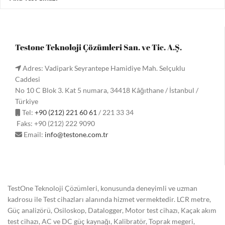
Testone Teknoloji Çözümleri San. ve Tic. A.Ş.
Adres: Vadipark Seyrantepe Hamidiye Mah. Selçuklu
Caddesi
No 10 C Blok 3. Kat 5 numara, 34418 Kâğıthane / İstanbul /
Türkiye
Tel:
+90 (212) 221 60 61
/ 221 33 34
Faks: +90 (212) 222 9090
Email:
info@testone.com.tr
TestOne Teknoloji Çözümleri, konusunda deneyimli ve uzman
kadrosu ile Test cihazları alanında hizmet vermektedir. LCR metre,
Güç analizörü, Osiloskop, Datalogger, Motor test cihazı, Kaçak akım
test cihazı, AC ve DC güç kaynağı, Kalibratör, Toprak megeri,