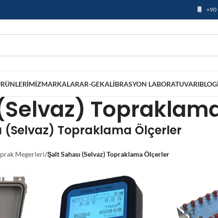
+90 
RÜNLERIMIZ
MARKALAR
AR-GE
KALIBRASYON LABORATUVARI
BLOG
 (Selvaz) Topraklama
ı (Selvaz) Topraklama Ölçerler
prak Megerleri
/
Şalt Sahası (Selvaz) Topraklama Ölçerler