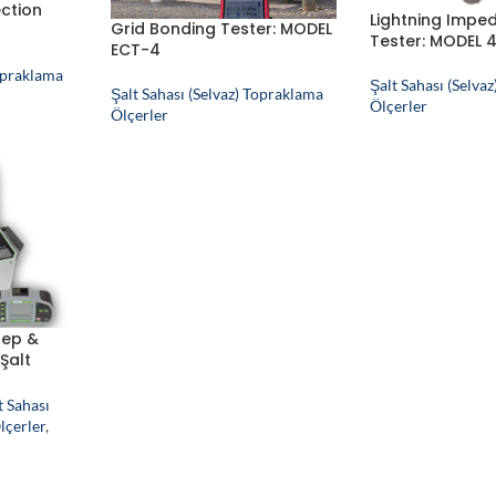
ection
Lightning Impe
Grid Bonding Tester: MODEL
Tester: MODEL 
ECT-4
Topraklama
Şalt Sahası (Selva
Şalt Sahası (Selvaz) Topraklama
Ölçerler
Ölçerler
tep &
Şalt
ma) Ölçüm
t Sahası
lçerler
,