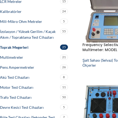
LCR Metreler
15
Kalibratörler
24
Mili-Mikro Ohm Metreler
5
İzolasyon / Yüksek Gerilim / Kaçak
55
Akım / Topraklama Test Cihazları
Frequency Selecti
Toprak Megerleri
25
Multimeter: MODEL
Multimetreler
21
Şalt Sahası (Selvaz) 
Ölçerler
Pens Ampermetreler
26
Akü Test Cihazları
8
Motor Test Cihazları
11
Trafo Test Cihazları
50
Devre Kesici Test Cihazları
5
Röle Test Cihazları (Sekonder Test
7