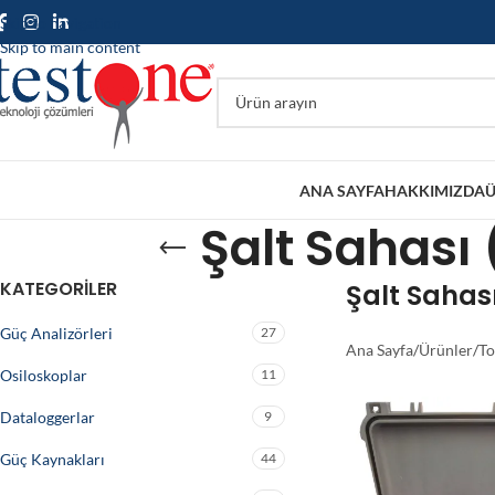
Skip to navigation
Skip to main content
ANA SAYFA
HAKKIMIZDA
Ü
Şalt Sahası
KATEGORILER
Şalt Sahas
Güç Analizörleri
27
Ana Sayfa
/
Ürünler
/
To
Osiloskoplar
11
Dataloggerlar
9
Güç Kaynakları
44