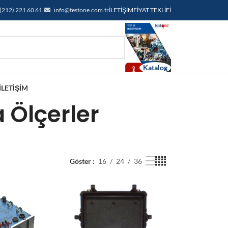
(212) 221 60 61
info@testone.com.tr
İLETIŞIM
FIYAT TEKLIFI
İLETIŞIM
 Ölçerler
Göster
16
24
36