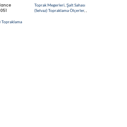
Cihazı
dance
Toprak Megerleri
,
Şalt Sahası
4051
(Selvaz) Topraklama Ölçerler
,
,
z) Topraklama