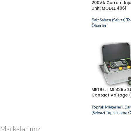
200VA Current Inj
Unit: MODEL 4061
Şalt Sahası (Selvaz) 
Ölçerler
METREL | MI 3295 S
Contact Voltage (
Sahası Toprakla
Sistemi
Toprak Megerleri
,
Şal
(Selvaz) Topraklama Ö
Markalarımız