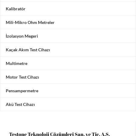
Kalibratör
Mili-Mikro Ohm Metreler
İzolasyon Megeri
Kaçak Akım Test Cihazı
Multimetre
Motor Test Cihazı
Pensampermetre
Akü Test Cihazı
Testone Teknoloji Çözümleri San. ve Tic. A.Ş.