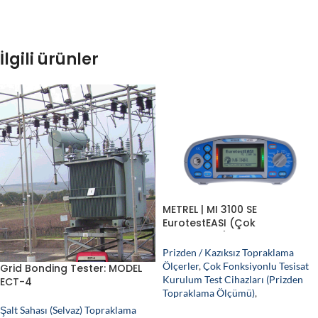
İlgili ürünler
METREL | MI 3100 SE
EurotestEASI (Çok
Fonksiyonlu) Elektrik Tesisatı
Test Cihazı
Prizden / Kazıksız Topraklama
Ölçerler
,
Çok Fonksiyonlu Tesisat
Grid Bonding Tester: MODEL
Kurulum Test Cihazları (Prizden
ECT-4
Topraklama Ölçümü)
,
Şalt Sahası (Selvaz) Topraklama