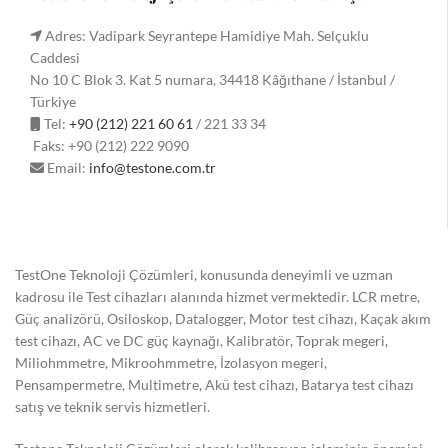
Adres: Vadipark Seyrantepe Hamidiye Mah. Selçuklu
Caddesi
No 10 C Blok 3. Kat 5 numara, 34418 Kâğıthane / İstanbul /
Türkiye
Tel:
+90 (212) 221 60 61
/ 221 33 34
Faks: +90 (212) 222 9090
Email:
info@testone.com.tr
TestOne Teknoloji Çözümleri, konusunda deneyimli ve uzman
kadrosu ile Test cihazları alanında hizmet vermektedir. LCR metre,
Güç analizörü, Osiloskop, Datalogger, Motor test cihazı, Kaçak akım
test cihazı, AC ve DC güç kaynağı, Kalibratör, Toprak megeri,
Miliohmmetre, Mikroohmmetre, İzolasyon megeri,
Pensampermetre, Multimetre, Akü test cihazı, Batarya test cihazı
satış ve teknik servis hizmetleri.