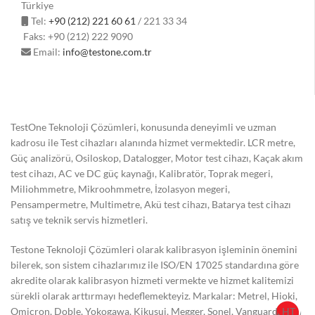
Türkiye
Tel:
+90 (212) 221 60 61
/ 221 33 34
Faks: +90 (212) 222 9090
Email:
info@testone.com.tr
TestOne Teknoloji Çözümleri, konusunda deneyimli ve uzman
kadrosu ile Test cihazları alanında hizmet vermektedir. LCR metre,
Güç analizörü, Osiloskop, Datalogger, Motor test cihazı, Kaçak akım
test cihazı, AC ve DC güç kaynağı, Kalibratör, Toprak megeri,
Miliohmmetre, Mikroohmmetre, İzolasyon megeri,
Pensampermetre, Multimetre, Akü test cihazı, Batarya test cihazı
satış ve teknik servis hizmetleri.
Testone Teknoloji Çözümleri olarak kalibrasyon işleminin önemini
bilerek, son sistem cihazlarımız ile ISO/EN 17025 standardına göre
akredite olarak kalibrasyon hizmeti vermekte ve hizmet kalitemizi
sürekli olarak arttırmayı hedeflemekteyiz. Markalar: Metrel, Hioki,
Omicron, Doble, Yokogawa, Kikusui, Megger, Sonel, Vanguard, HT