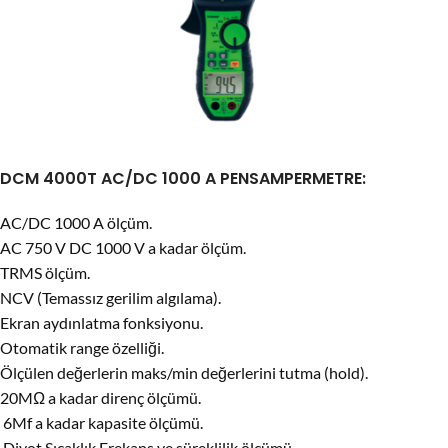
DCM 4000T AC/DC 1000 A PENSAMPERMETRE:
AC/DC 1000 A ölçüm.
AC 750 V DC 1000 V a kadar ölçüm.
TRMS ölçüm.
NCV (Temassız gerilim algılama).
Ekran aydınlatma fonksiyonu.
Otomatik range özelliği.
Ölçülen değerlerin maks/min değerlerini tutma (hold).
20MΩ a kadar direnç ölçümü.
6Mf a kadar kapasite ölçümü.
Diyot,Sıcaklık,Frekans ve süreklilik ölçümü.