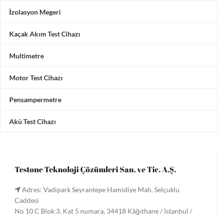
İzolasyon Megeri
Kaçak Akım Test Cihazı
Multimetre
Motor Test Cihazı
Pensampermetre
Akü Test Cihazı
Testone Teknoloji Çözümleri San. ve Tic. A.Ş.
Adres: Vadipark Seyrantepe Hamidiye Mah. Selçuklu
Caddesi
No 10 C Blok 3. Kat 5 numara, 34418 Kâğıthane / İstanbul /