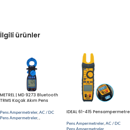
İlgili ürünler
METREL | MD 9273 Bluetooth
TRMS Kaçak Akım Pens
Ampermetre (Güç Analiz
Fonksiyonlu)
IDEAL 61-415 Pensampermetre
Pens Ampermetreler
,
AC / DC
Pens Ampermetreler
,
,
Pens Ampermetreler
,
AC / DC
Pens Ampermetreler