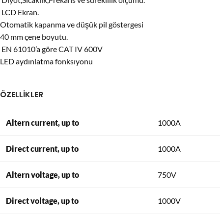
LCD Ekran.
Otomatik kapanma ve düşük pil göstergesi
40 mm çene boyutu.
EN 61010’a göre CAT IV 600V
LED aydınlatma fonksıyonu
ÖZELLİKLER
Altern current, up to
1000A
Direct current, up to
1000A
Altern voltage, up to
750V
Direct voltage, up to
1000V