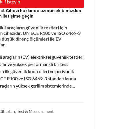
klif İsteyin
 Test Cihazı hakkında uzman ekibimizden
n iletişime geçin!
li araçların güvenlik testleri için
çüm cihazıdır. UN ECE R100 ve ISO 6469-3
 düşük direnç ölçümleri ile EV
ar.
 araçların (EV) elektriksel güvenlik testleri
bilir ve yüksek performanslı bir test
arın ilk güvenlik kontrolleri ve periyodik
UN ECE R100 ve ISO 6469-3 standartlarına
araçların yüksek gerilim sistemlerinde…
Cihazları
,
Test & Measurement