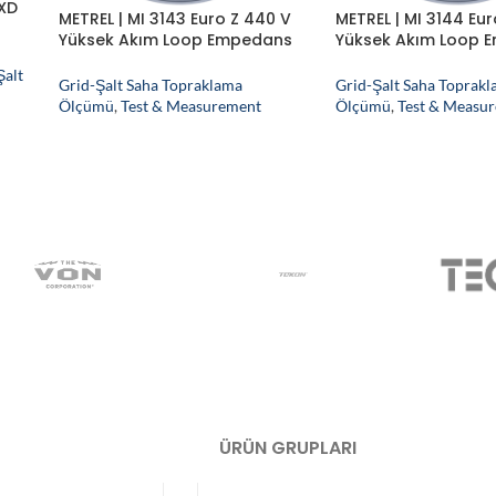
 XD
METREL | MI 3143 Euro Z 440 V
METREL | MI 3144 Eur
Yüksek Akım Loop Empedans
Yüksek Akım Loop 
ı
Test Cihazı
Test Cihazı
Şalt
Grid-Şalt Saha Topraklama
Grid-Şalt Saha Toprak
E
Ölçümü
,
Test & Measurement
Ölçümü
,
Test & Measu
ÜRÜN GRUPLARI