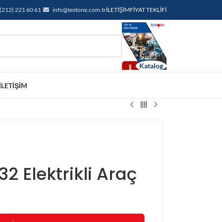
(212) 221 60 61
info@testone.com.tr
İLETIŞIM
FIYAT TEKLIFI
İLETIŞIM
32 Elektrikli Araç