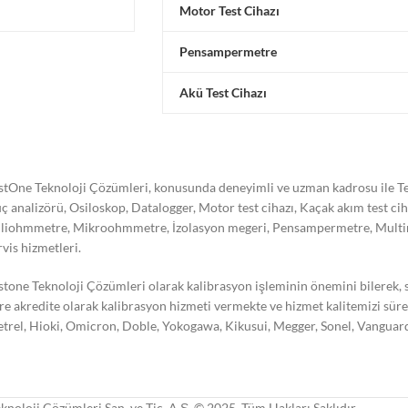
Motor Test Cihazı
Pensampermetre
Akü Test Cihazı
stOne Teknoloji Çözümleri, konusunda deneyimli ve uzman kadrosu ile Tes
ç analizörü, Osiloskop, Datalogger, Motor test cihazı, Kaçak akım test ci
liohmmetre, Mikroohmmetre, İzolasyon megeri, Pensampermetre, Multimetre
rvis hizmetleri.
stone Teknoloji Çözümleri olarak kalibrasyon işleminin önemini bilerek,
re akredite olarak kalibrasyon hizmeti vermekte ve hizmet kalitemizi süre
trel, Hioki, Omicron, Doble, Yokogawa, Kikusui, Megger, Sonel, Vanguard,
knoloji Çözümleri San. ve Tic. A.Ş. © 2025. Tüm Hakları Saklıdır.