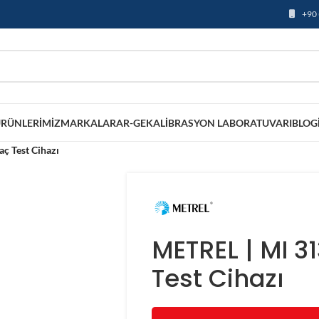
+90 
RÜNLERIMIZ
MARKALAR
AR-GE
KALIBRASYON LABORATUVARI
BLOG
aç Test Cihazı
METREL | MI 31
Test Cihazı