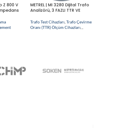
o Z 800 V
METREL | MI 3280 Dijital Trafo
Empedans
Analizörü, 3 FAZLI TTR VE
SARGI DİRENCİ ÖLÇER
lama
Trafo Test Cihazları
,
Trafo Çevirme
rement
Oranı (TTR) Ölçüm Cihazları
,
,