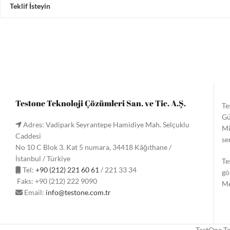
Teklif İsteyin
Testone Teknoloji Çözümleri San. ve Tic. A.Ş.
Te
Gü
Adres: Vadipark Seyrantepe Hamidiye Mah. Selçuklu
Mi
Caddesi
se
No 10 C Blok 3. Kat 5 numara, 34418 Kâğıthane /
İstanbul / Türkiye
Te
Tel:
+90 (212) 221 60 61
/ 221 33 34
gö
Faks: +90 (212) 222 9090
Me
Email:
info@testone.com.tr
TestOne Te