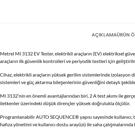
AÇIKLAMA
ÜRÜN ÖZ
Metrel MI 3132 EV Tester, elektrikli araçların (EV) elektriksel güvenl
araçların ilk güvenlik kontrolleri ve periyodik testleri için geliş
Cihaz, elektrikli araçların yüksek gerilim sistemlerinde izolasyon d
sistemleri ve güç aktarma bileşenlerinin güvenliğini detaylı şekilde
MI 3132’nin en önemli avantajlarından biri, 2 A test akımı ile gerçe
iletkenler üzerindeki düşük dirençler yüksek doğrulukla ölçülür.
Programlanabilir AUTO SEQUENCE® yapısı sayesinde kullanıcı, test 
hafıza yönetimi ve kullanıcı dostu arayüzü ile saha çalışmalarında h