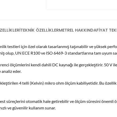
ELLIKLERI
TEKNIK ÖZELLIKLER
METREL HAKKINDA
FIYAT TEKL
ik testleri için özel olarak tasarlanmış taşınabilir ve yüksek perform
tirilmiş olup, UN ECE R100 ve ISO 6469-3 standartlarına tam uyum sa
irenci ölçümlerini kendi dahili DC kaynağı ile gerçekleştirir. 50 V i
 analiz eder.
kleştirilen 4 telli (Kelvin) mikro ohm ölçüm kabiliyetidir. Bu özelli
süreçlerini otomatik hale getirebilir ve ölçüm süresini önemli öl
ızlı ve güvenilir kullanım sunar.