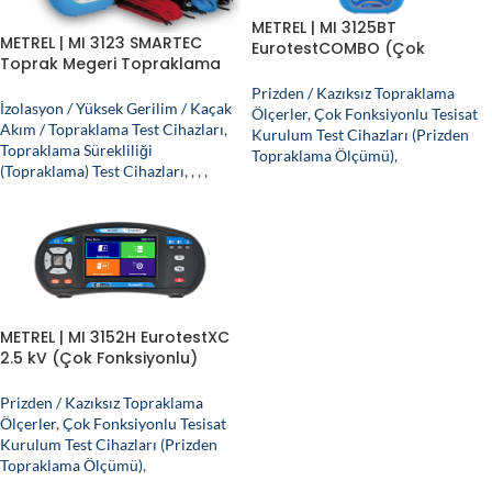
METREL | MI 3125BT
METREL | MI 3123 SMARTEC
EurotestCOMBO (Çok
Toprak Megeri Topraklama
Fonksiyonlu) Elektrik Tesisatı
Direnci Test Cihazı (Pens
Test Cihazı
Prizden / Kazıksız Topraklama
Destekli)
İzolasyon / Yüksek Gerilim / Kaçak
Ölçerler
,
Çok Fonksiyonlu Tesisat
Akım / Topraklama Test Cihazları
,
Kurulum Test Cihazları (Prizden
Topraklama Sürekliliği
Topraklama Ölçümü)
,
(Topraklama) Test Cihazları
,
,
,
,
METREL | MI 3152H EurotestXC
2.5 kV (Çok Fonksiyonlu)
Elektrik Tesisatı Test Cihazı
Prizden / Kazıksız Topraklama
Ölçerler
,
Çok Fonksiyonlu Tesisat
Kurulum Test Cihazları (Prizden
Topraklama Ölçümü)
,