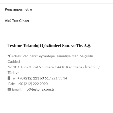
Pensampermetre
Akü Test Cihazı
Testone Teknoloji Çözümleri San. ve Tic. A.Ş.
Adres: Vadipark Seyrantepe Hamidiye Mah. Selçuklu
Caddesi
No 10 C Blok 3. Kat 5 numara, 34418 Kâğıthane / İstanbul /
Türkiye
Tel:
+90 (212) 221 60 61
/ 221 33 34
Faks: +90 (212) 222 9090
Email:
info@testone.com.tr