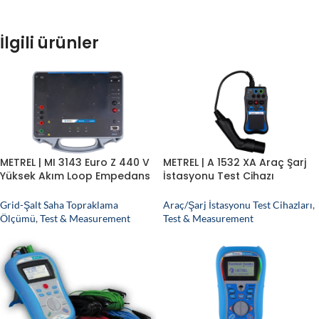
İlgili ürünler
METREL | MI 3143 Euro Z 440 V
METREL | A 1532 XA Araç Şarj
Yüksek Akım Loop Empedans
İstasyonu Test Cihazı
Test Cihazı
(adaptör)
Grid-Şalt Saha Topraklama
Araç/Şarj İstasyonu Test Cihazları
,
Ölçümü
,
Test & Measurement
Test & Measurement