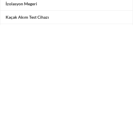
İzolasyon Megeri
Kaçak Akım Test Cihazı
Multimetre
Motor Test Cihazı
Pensampermetre
Akü Test Cihazı
Testone Teknoloji Çözümleri San. ve Tic. A.Ş.
Adres: Vadipark Seyrantepe Hamidiye Mah. Selçuklu
Caddesi
No 10 C Blok 3. Kat 5 numara, 34418 Kâğıthane / İstanbul /
Türkiye