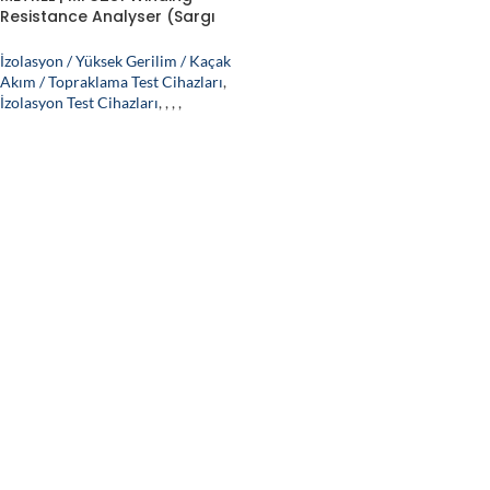
Resistance Analyser (Sargı
Direnci Test Cihazı)
İzolasyon / Yüksek Gerilim / Kaçak
Akım / Topraklama Test Cihazları
,
İzolasyon Test Cihazları
,
,
,
,