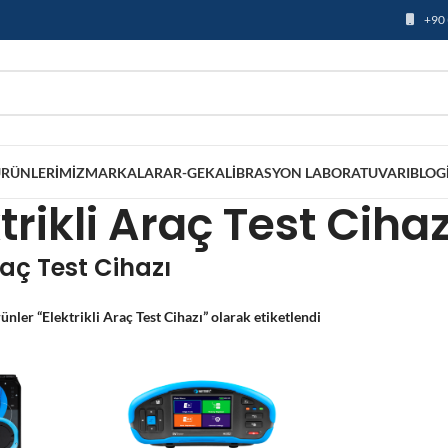
+90 
RÜNLERIMIZ
MARKALAR
AR-GE
KALIBRASYON LABORATUVARI
BLOG
trikli Araç Test Cihaz
Araç Test Cihazı
ünler “Elektrikli Araç Test Cihazı” olarak etiketlendi