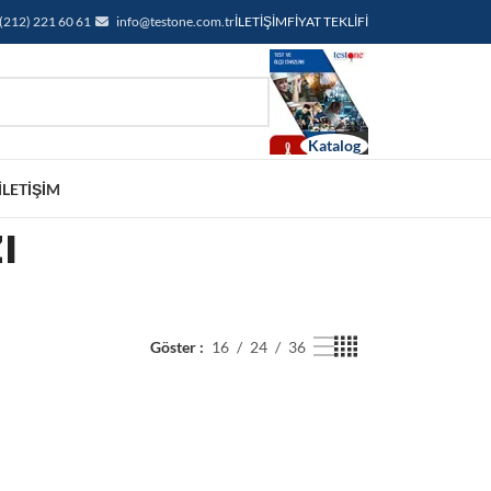
(212) 221 60 61
info@testone.com.tr
İLETIŞIM
FIYAT TEKLIFI
İLETIŞIM
ı
Göster
16
24
36