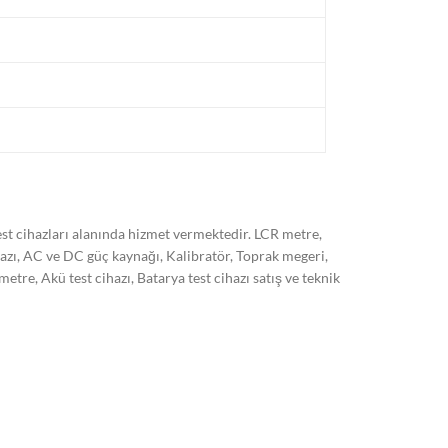
t cihazları alanında hizmet vermektedir. LCR metre,
hazı, AC ve DC güç kaynağı, Kalibratör, Toprak megeri,
, Akü test cihazı, Batarya test cihazı satış ve teknik
 son sistem cihazlarımız ile ISO/EN 17025 standardına
kli olarak arttırmayı hedeflemekteyiz. Markalar:
 HT italia, Kyoritsu