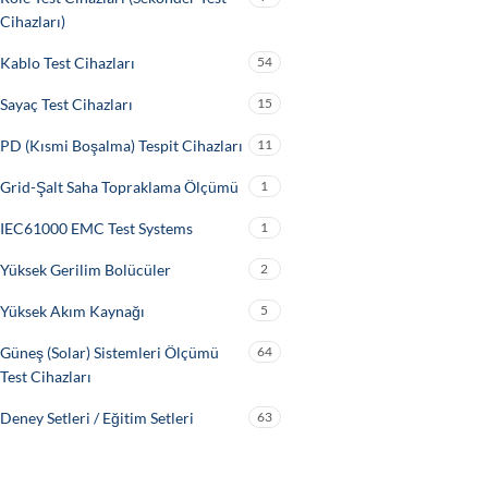
Cihazları)
Kablo Test Cihazları
54
Sayaç Test Cihazları
15
PD (Kısmi Boşalma) Tespit Cihazları
11
Grid-Şalt Saha Topraklama Ölçümü
1
IEC61000 EMC Test Systems
1
Yüksek Gerilim Bolücüler
2
Yüksek Akım Kaynağı
5
Güneş (Solar) Sistemleri Ölçümü
64
Test Cihazları
Deney Setleri / Eğitim Setleri
63