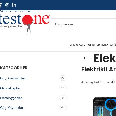
Skip to navigation
Skip to main content
ANA SAYFA
HAKKIMIZDA
Ü
Elek
KATEGORILER
Elektrikli 
Güç Analizörleri
27
Ana Sayfa
/
Ürünler
/
Ür
Osiloskoplar
11
Dataloggerlar
9
Güç Kaynakları
44