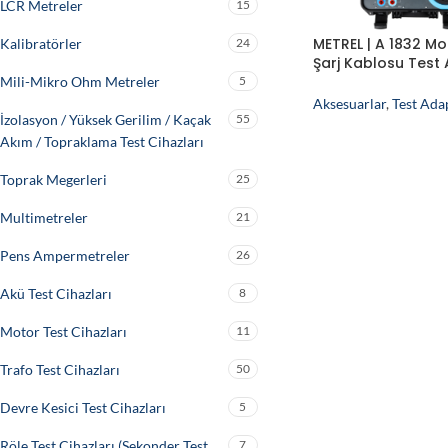
LCR Metreler
15
METREL | A 1832 Mo
Kalibratörler
24
Şarj Kablosu Test
(Type 2)
Mili-Mikro Ohm Metreler
5
Aksesuarlar
,
Test Ada
İzolasyon / Yüksek Gerilim / Kaçak
55
Akım / Topraklama Test Cihazları
Toprak Megerleri
25
Multimetreler
21
Pens Ampermetreler
26
Akü Test Cihazları
8
Motor Test Cihazları
11
Trafo Test Cihazları
50
Devre Kesici Test Cihazları
5
Röle Test Cihazları (Sekonder Test
7