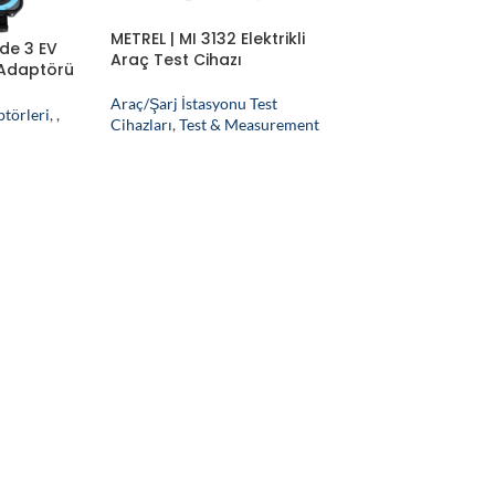
METREL | MI 3132 Elektrikli
de 3 EV
Araç Test Cihazı
 Adaptörü
Araç/Şarj İstasyonu Test
ptörleri
,
,
Cihazları
,
Test & Measurement