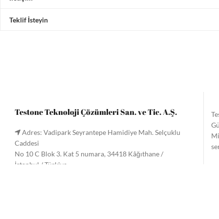
Teklif İsteyin
Testone Teknoloji Çözümleri San. ve Tic. A.Ş.
Te
Gü
Adres: Vadipark Seyrantepe Hamidiye Mah. Selçuklu
Mi
Caddesi
se
No 10 C Blok 3. Kat 5 numara, 34418 Kâğıthane /
İstanbul / Türkiye
Te
Tel:
+90 (212) 221 60 61
/ 221 33 34
gö
Faks: +90 (212) 222 9090
Me
Email:
info@testone.com.tr