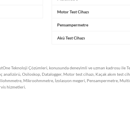
Motor Test Cihazı
Pensampermetre
Akü Test Cihazı
stOne Teknoloji Çözümleri, konusunda deneyimli ve uzman kadrosu ile Tes
ç analizörü, Osiloskop, Datalogger, Motor test cihazı, Kaçak akım test ci
liohmmetre, Mikroohmmetre, İzolasyon megeri, Pensampermetre, Multimetre
rvis hizmetleri.
stone Teknoloji Çözümleri olarak kalibrasyon işleminin önemini bilerek,
re akredite olarak kalibrasyon hizmeti vermekte ve hizmet kalitemizi süre
trel, Hioki, Omicron, Doble, Yokogawa, Kikusui, Megger, Sonel, Vanguard,