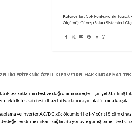
Kategoriler:
Çok Fonksiyonlu Tesisat 
Ölçümü)
,
Güneş (Solar) Sistemleri Öl
Share:
ELLIKLERI
TEKNIK ÖZELLIKLER
METREL HAKKINDA
FIYAT TEKL
 tesisatlarının test ve doğrulama süreçleri için geliştirilmiş hibri
elektrik tesisatı test cihazı ihtiyaçlarını aynı platformda karşılar.
hesaplama ve inverter AC/DC güç ölçümleri ile I-V eğrisi ölçüm cihaz
ilde değerlendirme imkanı sağlar. Bu yönüyle güneş paneli test ciha