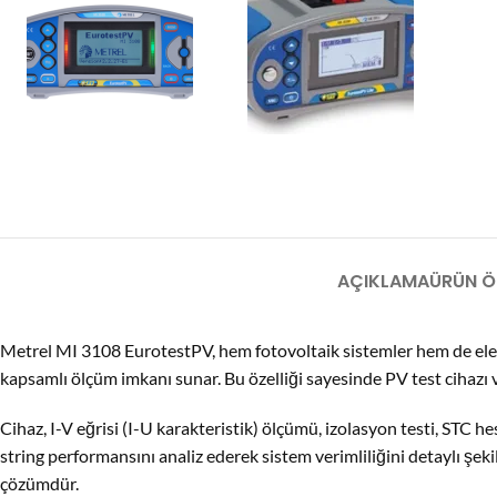
AÇIKLAMA
ÜRÜN ÖZ
Metrel MI 3108 EurotestPV, hem fotovoltaik sistemler hem de elektrik
kapsamlı ölçüm imkanı sunar. Bu özelliği sayesinde PV test cihazı ve 
Cihaz, I-V eğrisi (I-U karakteristik) ölçümü, izolasyon testi, STC 
string performansını analiz ederek sistem verimliliğini detaylı şek
çözümdür.