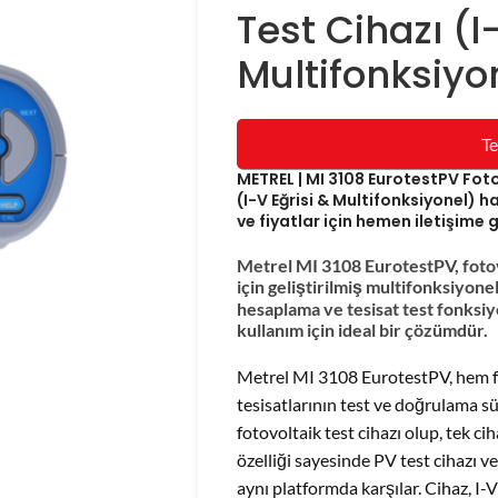
Test Cihazı (I
Multifonksiyo
Te
METREL | MI 3108 EurotestPV Foto
(I-V Eğrisi & Multifonksiyonel)
ve fiyatlar için hemen iletişime 
Metrel MI 3108 EurotestPV, fotovo
için geliştirilmiş multifonksiyonel
hesaplama ve tesisat test fonksi
kullanım için ideal bir çözümdür.
Metrel MI 3108 EurotestPV, hem fo
tesisatlarının test ve doğrulama süre
fotovoltaik test cihazı olup, tek c
özelliği sayesinde PV test cihazı ve 
aynı platformda karşılar. Cihaz, I-