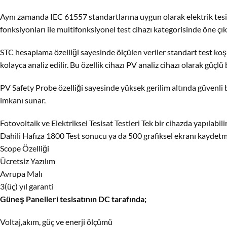
Aynı zamanda IEC 61557 standartlarına uygun olarak elektrik tesisat
fonksiyonları ile multifonksiyonel test cihazı kategorisinde öne çık
STC hesaplama özelliği sayesinde ölçülen veriler standart test koşull
kolayca analiz edilir. Bu özellik cihazı PV analiz cihazı olarak güçlü
PV Safety Probe özelliği sayesinde yüksek gerilim altında güvenli b
imkanı sunar.
Fotovoltaik ve Elektriksel Tesisat Testleri Tek bir cihazda yapılabilir
Dahili Hafıza 1800 Test sonucu ya da 500 grafiksel ekranı kaydet
Scope Özelliği
Ücretsiz Yazılım
Avrupa Malı
3(üç) yıl garanti
Güneş Panelleri tesisatının DC tarafında;
Voltaj,akım, güç ve enerji ölçümü