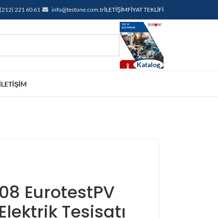
(212) 221 60 61
info@testone.com.tr
İLETIŞIM
FIYAT TEKLIFI
İLETIŞIM
108 EurotestPV
Elektrik Tesisatı