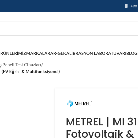
+90 
RÜNLERIMIZ
MARKALAR
AR-GE
KALIBRASYON LABORATUVARI
BLOG
 Paneli Test Cihazları
/
 (I-V Eğrisi & Multifonksiyonel)
METREL | MI 3
Fotovoltaik & 