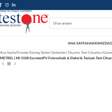
Skip to navigation
Skip to main content
ANA SAYFA
HAKKIMIZDA
Ü
Ana Sayfa
/
Ürünler
/
Güneş (Solar) Sistemleri Ölçümü Test Cihazları
/
Güneş
METREL | MI 3108 EurotestPV Fotovoltaik & Elektrik Tesisatı Test Cihazı