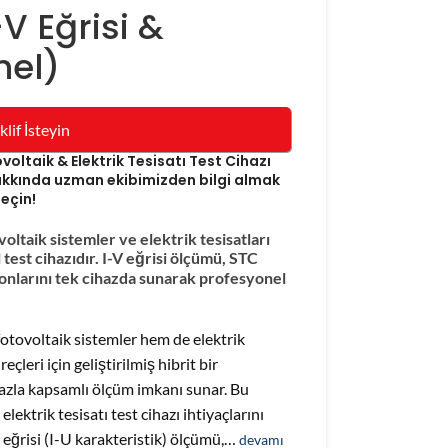
-V Eğrisi &
nel)
klif İsteyin
voltaik & Elektrik Tesisatı Test Cihazı
 hakkında uzman ekibimizden bilgi almak
geçin!
ltaik sistemler ve elektrik tesisatları
 test cihazıdır. I-V eğrisi ölçümü, STC
yonlarını tek cihazda sunarak profesyonel
tovoltaik sistemler hem de elektrik
çleri için geliştirilmiş hibrit bir
ihazla kapsamlı ölçüm imkanı sunar. Bu
elektrik tesisatı test cihazı ihtiyaçlarını
V eğrisi (I-U karakteristik) ölçümü,…
devamı