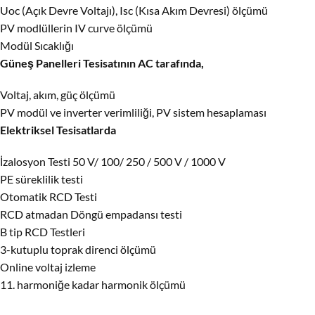
Uoc (Açık Devre Voltajı), Isc (Kısa Akım Devresi) ölçümü
PV modlüllerin IV curve ölçümü
Modül Sıcaklığı
Güneş Panelleri Tesisatının AC tarafında,
Voltaj, akım, güç ölçümü
PV modül ve inverter verimliliği, PV sistem hesaplaması
Elektriksel Tesisatlarda
İzalosyon Testi 50 V/ 100/ 250 / 500 V / 1000 V
PE süreklilik testi
Otomatik RCD Testi
RCD atmadan Döngü empadansı testi
B tip RCD Testleri
3-kutuplu toprak direnci ölçümü
Online voltaj izleme
11. harmoniğe kadar harmonik ölçümü