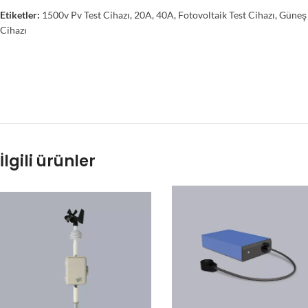
Etiketler:
1500v Pv Test Cihazı
,
20A
,
40A
,
Fotovoltaik Test Cihazı
,
Güneş 
Cihazı
İlgili ürünler