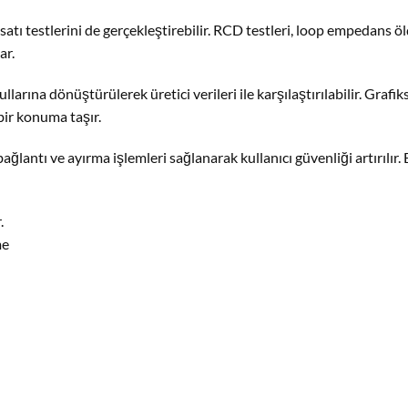
ı testlerini de gerçekleştirebilir. RCD testleri, loop empedans ölç
ar.
arına dönüştürülerek üretici verileri ile karşılaştırılabilir. Grafiks
 bir konuma taşır.
ağlantı ve ayırma işlemleri sağlanarak kullanıcı güvenliği artırılır
.
me