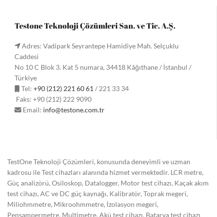
Testone Teknoloji Çözümleri San. ve Tic. A.Ş.
Adres: Vadipark Seyrantepe Hamidiye Mah. Selçuklu
Caddesi
No 10 C Blok 3. Kat 5 numara, 34418 Kâğıthane / İstanbul /
Türkiye
Tel:
+90 (212) 221 60 61
/ 221 33 34
Faks: +90 (212) 222 9090
Email:
info@testone.com.tr
TestOne Teknoloji Çözümleri, konusunda deneyimli ve uzman
kadrosu ile Test cihazları alanında hizmet vermektedir. LCR metre,
Güç analizörü, Osiloskop, Datalogger, Motor test cihazı, Kaçak akım
test cihazı, AC ve DC güç kaynağı, Kalibratör, Toprak megeri,
Miliohmmetre, Mikroohmmetre, İzolasyon megeri,
Pensampermetre, Multimetre, Akü test cihazı, Batarya test cihazı