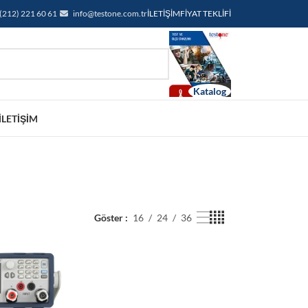
(212) 221 60 61
info@testone.com.tr
İLETIŞIM
FIYAT TEKLIFI
İLETIŞIM
Göster
16
24
36