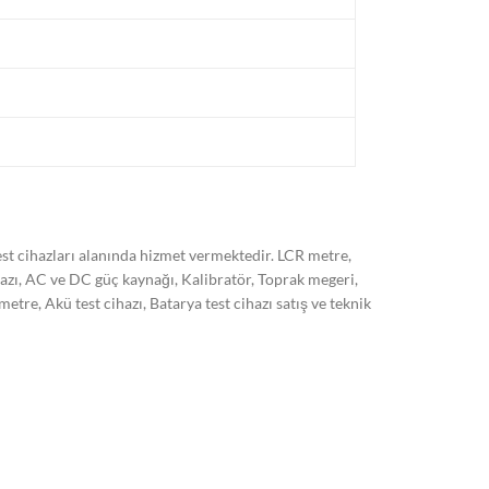
t cihazları alanında hizmet vermektedir. LCR metre,
hazı, AC ve DC güç kaynağı, Kalibratör, Toprak megeri,
, Akü test cihazı, Batarya test cihazı satış ve teknik
 son sistem cihazlarımız ile ISO/EN 17025 standardına
kli olarak arttırmayı hedeflemekteyiz. Markalar:
 HT italia, Kyoritsu