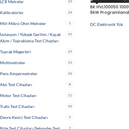
LCR Metreler
15
BK HVL100050 100
6kW Programlanab
Kalibratörler
24
Elektronik Yük
Mili-Mikro Ohm Metreler
5
DC Elektronik Yük
İzolasyon / Yüksek Gerilim / Kaçak
55
Akım / Topraklama Test Cihazları
Toprak Megerleri
25
Multimetreler
21
Pens Ampermetreler
26
Akü Test Cihazları
8
Motor Test Cihazları
11
Trafo Test Cihazları
50
Devre Kesici Test Cihazları
5
Röle Test Cihazları (Sekonder Test
7