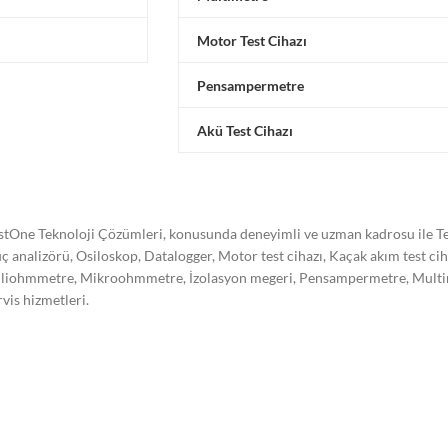
Motor Test Cihazı
Pensampermetre
Akü Test Cihazı
stOne Teknoloji Çözümleri, konusunda deneyimli ve uzman kadrosu ile Tes
ç analizörü, Osiloskop, Datalogger, Motor test cihazı, Kaçak akım test ci
liohmmetre, Mikroohmmetre, İzolasyon megeri, Pensampermetre, Multimetre
rvis hizmetleri.
stone Teknoloji Çözümleri olarak kalibrasyon işleminin önemini bilerek,
re akredite olarak kalibrasyon hizmeti vermekte ve hizmet kalitemizi süre
trel, Hioki, Omicron, Doble, Yokogawa, Kikusui, Megger, Sonel, Vanguard,