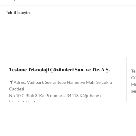
Teklif İsteyin
Testone Teknoloji Çözümleri San. ve Tic. A.Ş.
Te
Gü
Adres: Vadipark Seyrantepe Hamidiye Mah. Selçuklu
Mi
Caddesi
se
No 10 C Blok 3. Kat 5 numara, 34418 Kâğıthane /
İstanbul / Türkiye
Te
Tel:
+90 (212) 221 60 61
/ 221 33 34
gö
Faks: +90 (212) 222 9090
Me
Email:
info@testone.com.tr