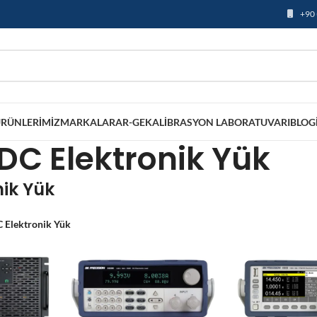
+90 
RÜNLERIMIZ
MARKALAR
AR-GE
KALIBRASYON LABORATUVARI
BLOG
DC Elektronik Yük
nik Yük
 Elektronik Yük