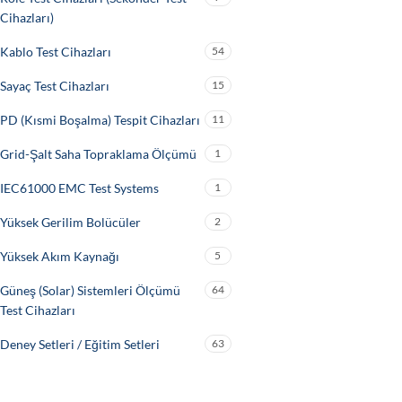
Cihazları)
Kablo Test Cihazları
54
Sayaç Test Cihazları
15
PD (Kısmi Boşalma) Tespit Cihazları
11
Grid-Şalt Saha Topraklama Ölçümü
1
IEC61000 EMC Test Systems
1
Yüksek Gerilim Bolücüler
2
Yüksek Akım Kaynağı
5
Güneş (Solar) Sistemleri Ölçümü
64
Test Cihazları
Deney Setleri / Eğitim Setleri
63