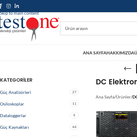
Skip to navigation
Skip to main content
ANA SAYFA
HAKKIMIZDA
Ü
KATEGORILER
DC Elektro
Güç Analizörleri
27
Ana Sayfa
/
Ürünler
/
DC
Osiloskoplar
11
Dataloggerlar
9
Güç Kaynakları
44