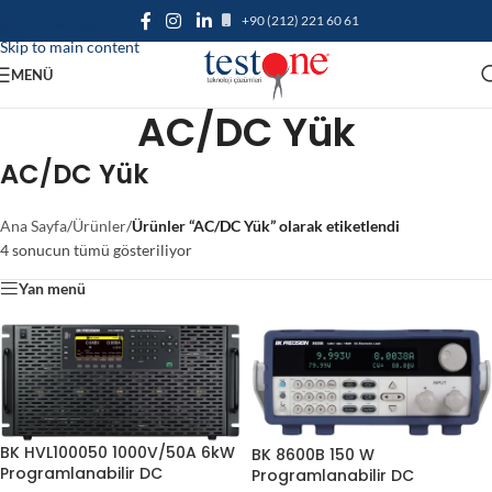
+90 (212) 221 60 61
Skip to navigation
Skip to main content
MENÜ
AC/DC Yük
AC/DC Yük
Ana Sayfa
/
Ürünler
/
Ürünler “AC/DC Yük” olarak etiketlendi
4 sonucun tümü gösteriliyor
Yan menü
BK HVL100050 1000V/50A 6kW
BK 8600B 150 W
Programlanabilir DC
Programlanabilir DC