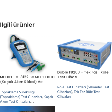
İlgili ürünler
Doble F8200 – Tek Fazlı Röle
METREL | MI 3122 SMARTEC RCD
Test Cihazı
(Kaçak Akım Rölesi) Ve
Hat/Döngü Empedansı Test
Röle Test Cihazları (Sekonder Test
Cihazı
Cihazları)
,
Tek Faz Röle Test
Topraklama Sürekliliği
Cihazları
(Topraklama) Test Cihazları
,
Kaçak
Akım Test Cihazları
,
,
,