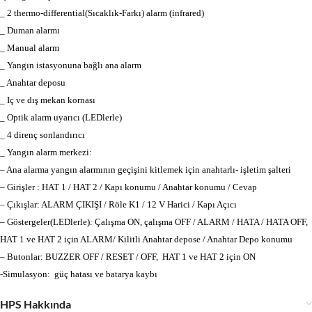
_
2 thermo-differential
(Sıcaklık-Farkı) alarm (infrared)
_
Duman al
armı
_
Manual
alarm
_
Yangın istasyonuna
bağlı ana alarm
_
Anahtar
deposu
_
Iç ve dış mekan
kornası
_
Optik alarm uyarıcı
(LEDlerle)
_
4 direnç sonlan
dırıcı
_
Yangın alarm
merkezi:
– Ana alarma yangın alarmının geçişini kitlemek için anahtarlı- işletim şalteri
–
Girişler : HAT 1 / HAT 2 / Kapı konumu
/ Anahtar konumu / Cevap
– Çıkışlar
: ALARM ÇIKIŞI / Röle K1 / 12 V Harici
/ Kapı Açıcı
–
Göstergeler(LEDlerle): Çalışma ON, çalışma OFF / ALARM / HATA / HATA OFF,
HAT 1 ve HAT 2 için ALARM/ Kilitli Anahtar depose / Anahtar Depo konumu
–
Butonlar: BUZZER OFF / RESET /
OFF,
HAT 1 ve HAT 2 için ON
-Simulasyon:
güç hatası ve batarya kaybı
HPS Hakkında