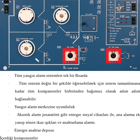
·
Tüm yangın alarm
sistemleri tek bir Boarda
·
Tüm sistemi doğru bir şekilde öğrenebilmek için sistem tamamlanan
kadar tüm
kompanentler birbirinden bağımsız olarak adım adı
bağlanabilir.
·
Yangın alarm
merkezine uyumluluk
·
Akustik alarm jenaratörü gibi entegre sinyal cihazları ile, ana alarma
e
yanıp sönen ikaz ışıkları ve anahtarlama alarmı.
·
Entegre anahtar
deposu
İçerdiği komponentler