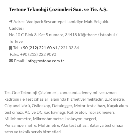
Testone Teknoloji Çözümleri San. ve Tic. A.Ş.
Adres: Vadipark Seyrantepe Hamidiye Mah. Selçuklu
Caddesi
No 10 C Blok 3. Kat 5 numara, 34418 Kâğıthane / İstanbul /
Türkiye
Tel:
+90 (212) 221 60 61
/ 221 33 34
Faks: +90 (212) 222 9090
Email:
info@testone.com.tr
TestOne Teknoloji Çözümleri, konusunda deneyimli ve uzman
kadrosu ile Test cihazları alanında hizmet vermektedir. LCR metre,
Güç analizörü, Osiloskop, Datalogger, Motor test cihazı, Kaçak akım
test cihazı, AC ve DC güç kaynağı, Kalibratör, Toprak megeri,
Miliohmmetre, Mikroohmmetre, İzolasyon megeri,
Pensampermetre, Multimetre, Akü test cihazı, Batarya test cihazı
satış ve teknik servis hizmetleri.