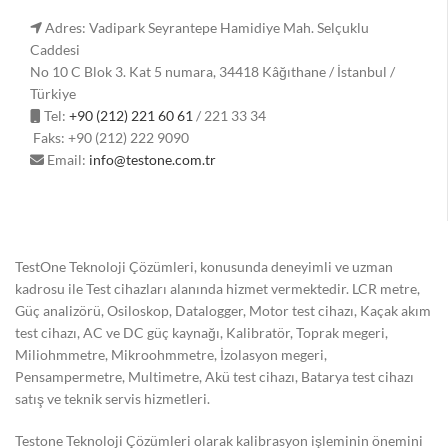
Adres: Vadipark Seyrantepe Hamidiye Mah. Selçuklu
Caddesi
No 10 C Blok 3. Kat 5 numara, 34418 Kâğıthane / İstanbul /
Türkiye
Tel:
+90 (212) 221 60 61
/ 221 33 34
Faks: +90 (212) 222 9090
Email:
info@testone.com.tr
TestOne Teknoloji Çözümleri, konusunda deneyimli ve uzman
kadrosu ile Test cihazları alanında hizmet vermektedir. LCR metre,
Güç analizörü, Osiloskop, Datalogger, Motor test cihazı, Kaçak akım
test cihazı, AC ve DC güç kaynağı, Kalibratör, Toprak megeri,
Miliohmmetre, Mikroohmmetre, İzolasyon megeri,
Pensampermetre, Multimetre, Akü test cihazı, Batarya test cihazı
satış ve teknik servis hizmetleri.
Testone Teknoloji Çözümleri olarak kalibrasyon işleminin önemini