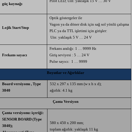
Pilot LED; Uin: yaklaşık 15 V … 30 V
güç kaynağı
Optik göstergeler ile
Vagon ya da döner disk için sağ sol yönlü çalışma
Lojik Start/Stop
PLC ya da TTL işletimi için girişler:
Uin: yaklaşık 5 V … 24 V
Frekans aralığı: 1 … 9999 Hz
Frekans sayacı
Giriş seviyesi : 5 … 24 V
Pulse sayıcı:
1 … 9999
Boyutlar ve Ağırlıklar
Board versiyonu , Type
532 x 297 x 135 mm (w x h x d);
3840
ağırlık: 4.1 kg
Çanta Versiyon
Çanta versiyonu: içeriği:
SENSOR BOARD (Type
580 x 450 x 200 mm;
3840);
toplam ağırlık: yaklaşık 11 kg