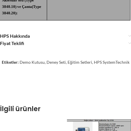
Aksesuar seti (Type
3840.10) ve Çanta(Type
3840.20):
HPS Hakkında
Fiyat Teklifi
Etiketler:
Demo Kutusu
,
Deney Seti
,
Eğitim Setleri
,
HPS SystemTechnik
İlgili ürünler