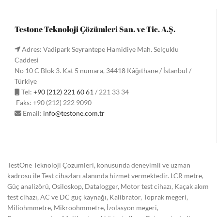
Testone Teknoloji Çözümleri San. ve Tic. A.Ş.
Adres: Vadipark Seyrantepe Hamidiye Mah. Selçuklu
Caddesi
No 10 C Blok 3. Kat 5 numara, 34418 Kâğıthane / İstanbul /
Türkiye
Tel:
+90 (212) 221 60 61
/ 221 33 34
Faks: +90 (212) 222 9090
Email:
info@testone.com.tr
TestOne Teknoloji Çözümleri, konusunda deneyimli ve uzman
kadrosu ile Test cihazları alanında hizmet vermektedir. LCR metre,
Güç analizörü, Osiloskop, Datalogger, Motor test cihazı, Kaçak akım
test cihazı, AC ve DC güç kaynağı, Kalibratör, Toprak megeri,
Miliohmmetre, Mikroohmmetre, İzolasyon megeri,