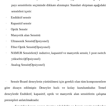
payı sensörlerin seçiminde dikkate alınmıştır. Standart ekipman aşağıdaki
sensörleri içerir:
·
Endüktif sensör
·
Kapasitif sensör
·
Optik Sensör
·
Manyetik alan Sensörü
·
Ultrasonik Sensör(Opsiyonel)
·
Fiber Optik Sensör(Opsiyonel)
·
NAMUR Sensörleri(1 indutive, kapasitif ve manyetik sensör, 1 post switch
yükseltici)(Opsiyonel)
·
Analog Sensör(Opsiyonel)
·
Sensör Board deneylerin yürütülmesi için gerekli olan tüm komponentler
göre dizayn edilmiştir. Deneyler hızlı ve kolay kurulumludur. Temel
deneylerde Endüktif, kapasitif, optik ve manyetik alan sensörlerin çalışma
prensipleri anlatılmaktadır.