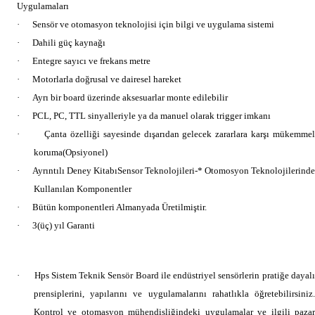
Uygulamaları
·
Sensör ve otomasyon teknolojisi için bilgi ve uygulama sistemi
·
Dahili güç kaynağı
·
Entegre sayıcı ve frekans metre
·
Motorlarla doğrusal ve dairesel hareket
·
Ayrı bir board üzerinde aksesuarlar monte edilebilir
·
PCL, PC, TTL sinyalleriyle ya da manuel olarak trigger imkanı
·
Çanta özelliği sayesinde dışarıdan gelecek zararlara karşı mükemmel
koruma(Opsiyonel)
·
Ayrıntılı Deney KitabıSensor Teknolojileri-* Otomosyon Teknolojilerinde
Kullanılan Komponentler
·
Bütün komponentleri Almanyada Üretilmiştir.
·
3(üç) yıl Garanti
·
Hps Sistem Teknik Sensör Board ile endüstriyel sensörlerin pratiğe dayalı
prensiplerini, yapılarını ve uygulamalarını rahatlıkla öğretebilirsiniz.
Kontrol ve otomasyon mühendisliğindeki uygulamalar ve ilgili pazar