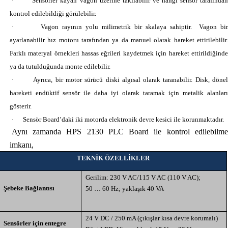
·
Sensörler kayan vagon üzerine takılabilir ve hangi sensör tarafında
kontrol edilebildiği görülebilir.
·
Vagon rayının yolu milimetrik bir skalaya sahiptir.
Vagon bi
ayarlanabilir hız motoru tarafından ya da manuel olarak hareket ettirilebilir.
Farklı materyal örnekleri hassas eğrileri kaydetmek için hareket ettirildiğinde
ya da tutulduğunda monte edilebilir.
·
Ayrıca, bir motor sürücü diski algısal olarak taranabilir. Disk, döne
hareketi endüktif sensör ile daha iyi olarak taramak için metalik alanları
gösterir.
·
Sensör Board’daki iki motorda elektronik devre kesici ile korunmaktadır.
Aynı zamanda HPS 2130 PLC Board ile kontrol edilebilme
imkanı,
TEKNİK ÖZELLİKLER
Gerilim: 230 V AC/115 V AC (110 V AC);
Şebeke Bağlantısı
50 … 60 Hz; yaklaşık 40 VA
24 V DC / 250 mA (çıkışlar kısa devre korumalı)
Sensörler için entegre