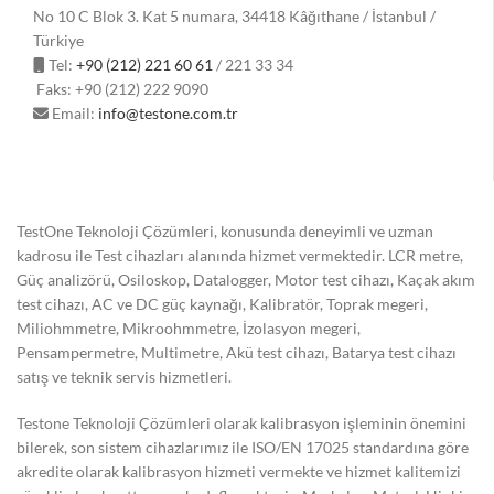
No 10 C Blok 3. Kat 5 numara, 34418 Kâğıthane / İstanbul /
Türkiye
Tel:
+90 (212) 221 60 61
/ 221 33 34
Faks: +90 (212) 222 9090
Email:
info@testone.com.tr
TestOne Teknoloji Çözümleri, konusunda deneyimli ve uzman
kadrosu ile Test cihazları alanında hizmet vermektedir. LCR metre,
Güç analizörü, Osiloskop, Datalogger, Motor test cihazı, Kaçak akım
test cihazı, AC ve DC güç kaynağı, Kalibratör, Toprak megeri,
Miliohmmetre, Mikroohmmetre, İzolasyon megeri,
Pensampermetre, Multimetre, Akü test cihazı, Batarya test cihazı
satış ve teknik servis hizmetleri.
Testone Teknoloji Çözümleri olarak kalibrasyon işleminin önemini
bilerek, son sistem cihazlarımız ile ISO/EN 17025 standardına göre
akredite olarak kalibrasyon hizmeti vermekte ve hizmet kalitemizi