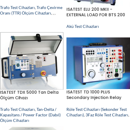
Alma Cihazı
Trafo Test Cihazları
,
Trafo Çevirme
ISATEST ELU 200 MKII -
Oranı (TTR) Ölçüm Cihazları
,
,
,
EXTERNAL LOAD FOR BTS 200
Akü Test Cihazları
ISATEST TD 1000 PLUS
ISATEST TDX 5000 Tan Delta
Secondary Injection Relay
Ölçüm Cihazı
Test Set
Röle Test Cihazları (Sekonder Test
Trafo Test Cihazları
,
Tan-Delta /
Cihazları)
,
3Faz Röle Test Cihazları
,
Kapasitans / Power Factor (Dabıl)
Ölçüm Cihazları