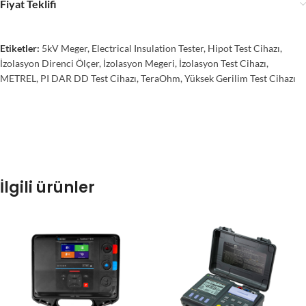
Fiyat Teklifi
Etiketler:
5kV Meger
,
Electrical Insulation Tester
,
Hipot Test Cihazı
,
İzolasyon Direnci Ölçer
,
İzolasyon Megeri
,
İzolasyon Test Cihazı
,
METREL
,
PI DAR DD Test Cihazı
,
TeraOhm
,
Yüksek Gerilim Test Cihazı
İlgili ürünler