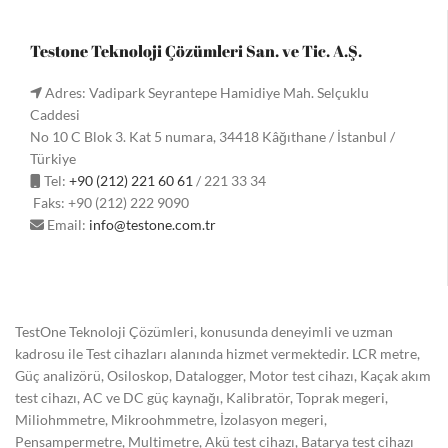
Testone Teknoloji Çözümleri San. ve Tic. A.Ş.
Adres: Vadipark Seyrantepe Hamidiye Mah. Selçuklu
Caddesi
No 10 C Blok 3. Kat 5 numara, 34418 Kâğıthane / İstanbul /
Türkiye
Tel:
+90 (212) 221 60 61
/ 221 33 34
Faks: +90 (212) 222 9090
Email:
info@testone.com.tr
TestOne Teknoloji Çözümleri, konusunda deneyimli ve uzman
kadrosu ile Test cihazları alanında hizmet vermektedir. LCR metre,
Güç analizörü, Osiloskop, Datalogger, Motor test cihazı, Kaçak akım
test cihazı, AC ve DC güç kaynağı, Kalibratör, Toprak megeri,
Miliohmmetre, Mikroohmmetre, İzolasyon megeri,
Pensampermetre, Multimetre, Akü test cihazı, Batarya test cihazı