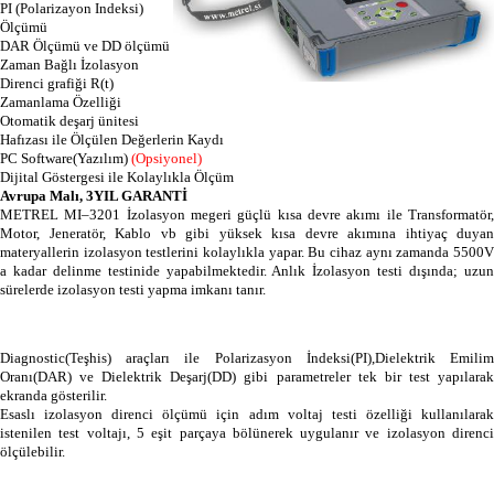
PI (Polarizayon Indeksi)
Ölçümü
DAR Ölçümü ve DD ölçümü
Zaman Bağlı İzolasyon
Direnci grafiği R(t)
Zamanlama Özelliği
Otomatik deşarj ünitesi
Hafızası ile Ölçülen Değerlerin Kaydı
PC Software(Yazılım)
(Opsiyonel)
Dijital Göstergesi ile Kolaylıkla Ölçüm
Avrupa Malı, 3YIL GARANTİ
METREL MI–3201 İzolasyon megeri güçlü kısa devre akımı ile Transformatör,
Motor, Jeneratör, Kablo vb gibi yüksek kısa devre akımına ihtiyaç duyan
materyallerin izolasyon testlerini kolaylıkla yapar. Bu cihaz aynı zamanda 5500V
a kadar delinme testinide yapabilmektedir. Anlık İzolasyon testi dışında; uzun
sürelerde izolasyon testi yapma imkanı tanır.
Diagnostic(Teşhis) araçları ile Polarizasyon İndeksi(PI),Dielektrik Emilim
Oranı(DAR) ve Dielektrik Deşarj(DD) gibi parametreler tek bir test yapılarak
ekranda gösterilir.
Esaslı izolasyon direnci ölçümü için adım voltaj testi özelliği kullanılarak
istenilen test voltajı, 5 eşit parçaya bölünerek uygulanır ve izolasyon direnci
ölçülebilir.