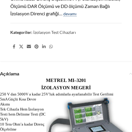
Ölçümü DAR Ölçümü ve DD ölçümü Zaman Bağlı
İzolasyon Direnci grafiği…
devamı
Kategoriler:
İzolasyon Test Cihazları
Share:
Açıklama
METREL
MI–3201
İZOLASYON MEGERİ
250 V dan 5000V a kadar 25V’luk adımlarla ayarlanabilir Test Gerilimi
5mA Güçlü Kısa Devre
Akımı
Tek Cihazla Hem İzolasyon
Testi hem Delinme Testi (DC
5kV)
10 Tera Ohm’a kadar Direnç
Ölçebilme