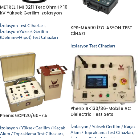
METREL | MI 3211 TeraOhmHP 10
kV Yüksek Gerilim İzolasyon
Test Cihazı, İzolasyon Megeri
İzolasyon Test Cihazları
,
KPS-MA500 İZOLASYON TEST
İzolasyon/Yüksek Gerilim
CİHAZI
(Delinme-Hipot) Test Cihazları
İzolasyon Test Cihazları
Phenix BK130/36-Mobile AC
Dielectric Test Sets
Phenix 6CP120/60-7.5
İzolasyon / Yüksek Gerilim / Kaçak
İzolasyon / Yüksek Gerilim / Kaçak
Akım / Topraklama Test Cihazları
,
Akım / Topraklama Test Cihazları
,