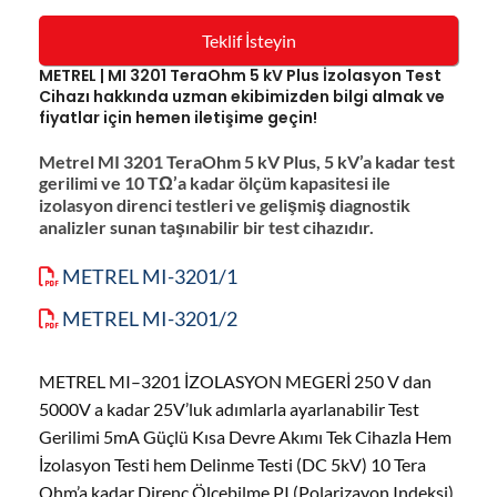
Teklif İsteyin
METREL | MI 3201 TeraOhm 5 kV Plus İzolasyon Test
Cihazı hakkında uzman ekibimizden bilgi almak ve
fiyatlar için hemen iletişime geçin!
Metrel MI 3201 TeraOhm 5 kV Plus, 5 kV’a kadar test
gerilimi ve 10 TΩ’a kadar ölçüm kapasitesi ile
izolasyon direnci testleri ve gelişmiş diagnostik
analizler sunan taşınabilir bir test cihazıdır.
METREL MI-3201/1
METREL MI-3201/2
METREL MI–3201 İZOLASYON MEGERİ 250 V dan
5000V a kadar 25V’luk adımlarla ayarlanabilir Test
Gerilimi 5mA Güçlü Kısa Devre Akımı Tek Cihazla Hem
İzolasyon Testi hem Delinme Testi (DC 5kV) 10 Tera
Ohm’a kadar Direnç Ölçebilme PI (Polarizayon Indeksi)