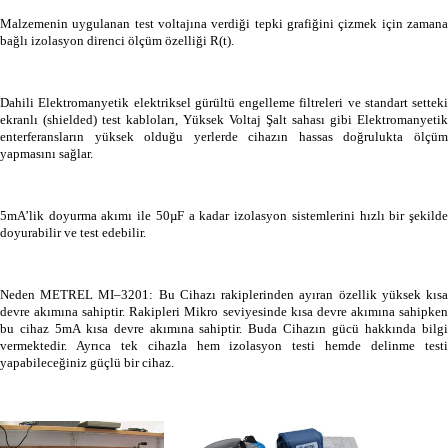
Malzemenin uygulanan test voltajına verdiği tepki grafiğini çizmek için zamana
bağlı izolasyon direnci ölçüm özelliği R(t).
Dahili Elektromanyetik elektriksel gürültü engelleme filtreleri ve standart setteki
ekranlı (shielded) test kabloları, Yüksek Voltaj Şalt sahası gibi Elektromanyetik
enterferansların yüksek olduğu yerlerde cihazın hassas doğrulukta ölçüm
yapmasını sağlar.
5mA’lik doyurma akımı ile 50µF a kadar izolasyon sistemlerini hızlı bir şekilde
doyurabilir ve test edebilir.
Neden METREL MI–3201: Bu Cihazı rakiplerinden ayıran özellik yüksek kısa
devre akımına sahiptir. Rakipleri Mikro seviyesinde kısa devre akımına sahipken
bu cihaz 5mA kısa devre akımına sahiptir. Buda Cihazın gücü hakkında bilgi
vermektedir. Ayrıca tek cihazla hem izolasyon testi hemde delinme testi
yapabileceğiniz güçlü bir cihaz.