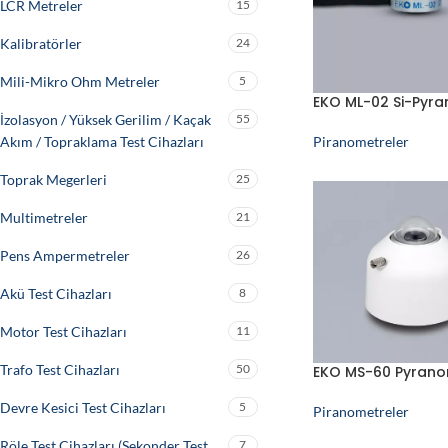
LCR Metreler
15
Kalibratörler
24
Mili-Mikro Ohm Metreler
5
EKO ML-02 Si-Pyr
İzolasyon / Yüksek Gerilim / Kaçak
55
Akım / Topraklama Test Cihazları
Piranometreler
Toprak Megerleri
25
Multimetreler
21
Pens Ampermetreler
26
Akü Test Cihazları
8
Motor Test Cihazları
11
Trafo Test Cihazları
50
EKO MS-60 Pyrano
Devre Kesici Test Cihazları
5
Piranometreler
Röle Test Cihazları (Sekonder Test
7