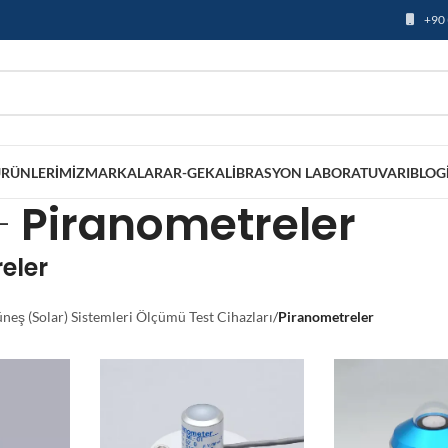
+90 
RÜNLERIMIZ
MARKALAR
AR-GE
KALIBRASYON LABORATUVARI
BLOG
Piranometreler
eler
neş (Solar) Sistemleri Ölçümü Test Cihazları
/
Piranometreler