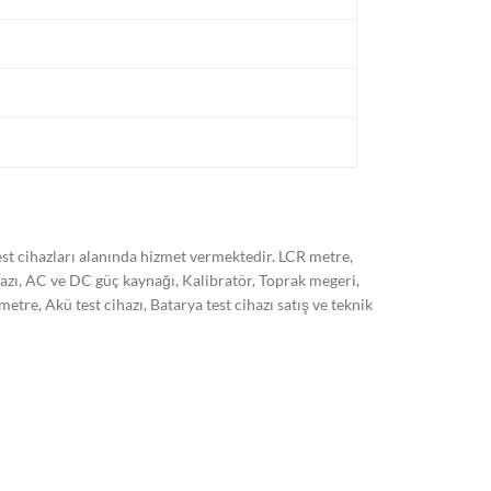
t cihazları alanında hizmet vermektedir. LCR metre,
hazı, AC ve DC güç kaynağı, Kalibratör, Toprak megeri,
, Akü test cihazı, Batarya test cihazı satış ve teknik
 son sistem cihazlarımız ile ISO/EN 17025 standardına
kli olarak arttırmayı hedeflemekteyiz. Markalar:
 HT italia, Kyoritsu