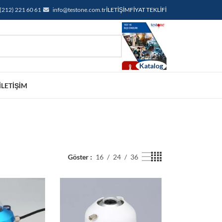
(212) 221 60 61
info@testone.com.tr
İLETIŞIM
FIYAT TEKLIFI
İLETIŞIM
Göster
16
24
36