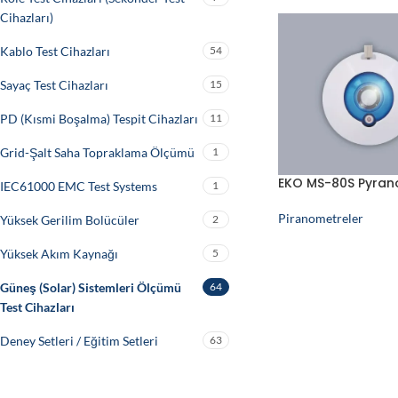
Cihazları)
Kablo Test Cihazları
54
Sayaç Test Cihazları
15
PD (Kısmi Boşalma) Tespit Cihazları
11
Grid-Şalt Saha Topraklama Ölçümü
1
EKO MS-80S Pyran
IEC61000 EMC Test Systems
1
Piranometreler
Yüksek Gerilim Bolücüler
2
Yüksek Akım Kaynağı
5
Güneş (Solar) Sistemleri Ölçümü
64
Test Cihazları
Deney Setleri / Eğitim Setleri
63