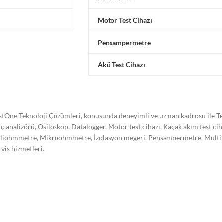
Motor Test Cihazı
Pensampermetre
Akü Test Cihazı
stOne Teknoloji Çözümleri, konusunda deneyimli ve uzman kadrosu ile Tes
ç analizörü, Osiloskop, Datalogger, Motor test cihazı, Kaçak akım test ci
liohmmetre, Mikroohmmetre, İzolasyon megeri, Pensampermetre, Multimetre
rvis hizmetleri.
stone Teknoloji Çözümleri olarak kalibrasyon işleminin önemini bilerek,
re akredite olarak kalibrasyon hizmeti vermekte ve hizmet kalitemizi süre
trel, Hioki, Omicron, Doble, Yokogawa, Kikusui, Megger, Sonel, Vanguard,