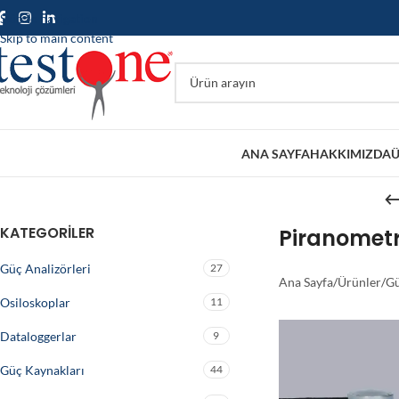
Skip to navigation
Skip to main content
ANA SAYFA
HAKKIMIZDA
Ü
KATEGORILER
Piranometr
Güç Analizörleri
27
Ana Sayfa
/
Ürünler
/
Gü
Osiloskoplar
11
Dataloggerlar
9
Güç Kaynakları
44