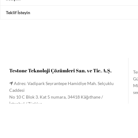
Teklif İsteyin
Testone Teknoloji Çözümleri San. ve Tic. A.Ş.
Te
Gü
Adres: Vadipark Seyrantepe Hamidiye Mah. Selçuklu
Mi
Caddesi
se
No 10 C Blok 3. Kat 5 numara, 34418 Kâğıthane /
İstanbul / Türkiye
Te
Tel:
+90 (212) 221 60 61
/ 221 33 34
gö
Faks: +90 (212) 222 9090
Me
Email:
info@testone.com.tr