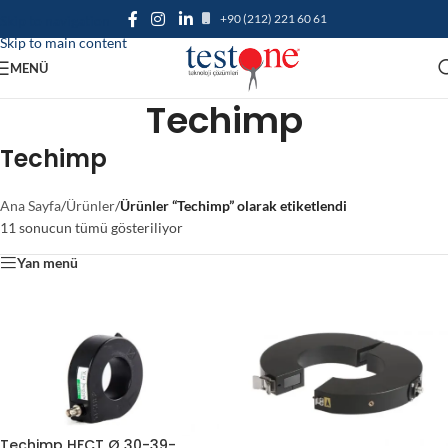
+90 (212) 221 60 61
Skip to navigation
Skip to main content
MENÜ
Techimp
Techimp
Ana Sayfa
/
Ürünler
/
Ürünler “Techimp” olarak etiketlendi
11 sonucun tümü gösteriliyor
Yan menü
Techimp HFCT Ø 30-39-