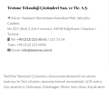
Testone Teknoloji Çözümleri San. ve Tic. A.Ş.
Adres: Vadipark Seyrantepe Hamidiye Mah. Selçuklu
Caddesi
No 10 C Blok 3. Kat 5 numara, 34418 Kâğıthane / İstanbul /
Türkiye
Tel:
+90 (212) 221 60 61
/ 221 33 34
Faks: +90 (212) 222 9090
Email:
info@testone.com.tr
TestOne Teknoloji Çözümleri, konusunda deneyimli ve uzman
kadrosu ile Test cihazları alanında hizmet vermektedir. LCR metre,
Güç analizörü, Osiloskop, Datalogger, Motor test cihazı, Kaçak akım
test cihazı, AC ve DC güç kaynağı, Kalibratör, Toprak megeri,
Miliohmmetre, Mikroohmmetre, İzolasyon megeri,
Pensampermetre, Multimetre, Akü test cihazı, Batarya test cihazı
satış ve teknik servis hizmetleri.