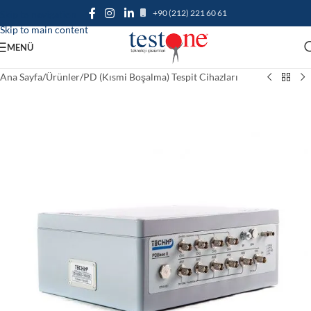
+90 (212) 221 60 61
Skip to navigation
Skip to main content
MENÜ
Ana Sayfa
/
Ürünler
/
PD (Kısmi Boşalma) Tespit Cihazları