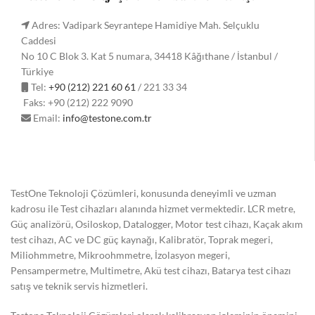
Adres: Vadipark Seyrantepe Hamidiye Mah. Selçuklu
Caddesi
No 10 C Blok 3. Kat 5 numara, 34418 Kâğıthane / İstanbul /
Türkiye
Tel:
+90 (212) 221 60 61
/ 221 33 34
Faks: +90 (212) 222 9090
Email:
info@testone.com.tr
TestOne Teknoloji Çözümleri, konusunda deneyimli ve uzman
kadrosu ile Test cihazları alanında hizmet vermektedir. LCR metre,
Güç analizörü, Osiloskop, Datalogger, Motor test cihazı, Kaçak akım
test cihazı, AC ve DC güç kaynağı, Kalibratör, Toprak megeri,
Miliohmmetre, Mikroohmmetre, İzolasyon megeri,
Pensampermetre, Multimetre, Akü test cihazı, Batarya test cihazı
satış ve teknik servis hizmetleri.