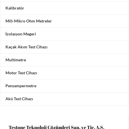
Kalibratör
Mili-Mikro Ohm Metreler
İzolasyon Megeri
Kaçak Akım Test Cihazı
Multimetre
Motor Test Cihazı
Pensampermetre
Akü Test Cihazı
Testone Teknoloji Çözümleri San. ve Tic. A.Ş.