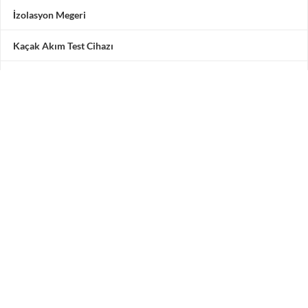
İzolasyon Megeri
Kaçak Akım Test Cihazı
Multimetre
Motor Test Cihazı
Pensampermetre
Akü Test Cihazı
Testone Teknoloji Çözümleri San. ve Tic. A.Ş.
Adres: Vadipark Seyrantepe Hamidiye Mah. Selçuklu
Caddesi
No 10 C Blok 3. Kat 5 numara, 34418 Kâğıthane / İstanbul /