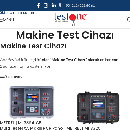
+90 (212) 221 60 61
Skip to navigation
Skip to main content
MENÜ
Makine Test Cihazı
Makine Test Cihazı
Ana Sayfa
/
Ürünler
/
Ürünler “Makine Test Cihazı” olarak etiketlendi
2 sonucun tümü gösteriliyor
Yan menü
METREL | MI 3394 CE
MultiTesterXA Makine ve Pano
METREL | MI 3325