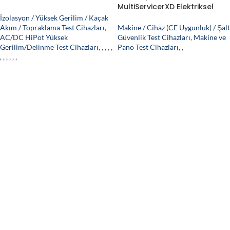
CE Test Cihazı
MultiServicerXD Elektriksel
Güvenlik (CE) Makine ve Pano
İzolasyon / Yüksek Gerilim / Kaçak
Güvenlik Test Cihazı
Akım / Topraklama Test Cihazları
,
Makine / Cihaz (CE Uygunluk) / Şalt
AC/DC HiPot Yüksek
Güvenlik Test Cihazları
,
Makine ve
Gerilim/Delinme Test Cihazları
,
,
,
,
,
Pano Test Cihazları
,
,
,
,
,
,
,
,