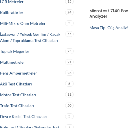
LCR Metreler
15
Microtest 7140 Po
Kalibratörler
24
Analyzer
Mili-Mikro Ohm Metreler
5
Masa Tipi Güç Analizö
İzolasyon / Yüksek Gerilim / Kaçak
55
Akım / Topraklama Test Cihazları
Toprak Megerleri
25
Multimetreler
21
Pens Ampermetreler
26
Akü Test Cihazları
8
Motor Test Cihazları
11
Trafo Test Cihazları
50
Devre Kesici Test Cihazları
5
Röle Test Cihazları (Sekonder Test
7