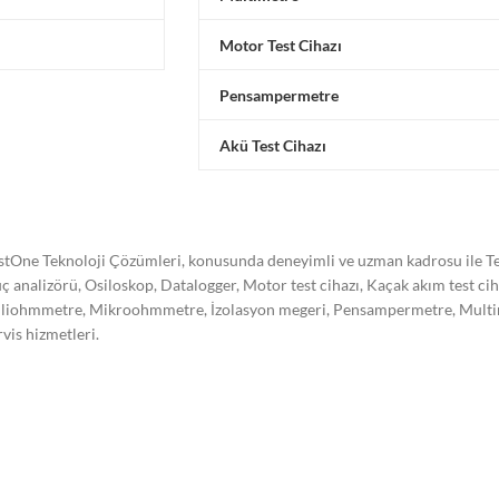
Motor Test Cihazı
Pensampermetre
Akü Test Cihazı
stOne Teknoloji Çözümleri, konusunda deneyimli ve uzman kadrosu ile Tes
ç analizörü, Osiloskop, Datalogger, Motor test cihazı, Kaçak akım test ci
liohmmetre, Mikroohmmetre, İzolasyon megeri, Pensampermetre, Multimetre
rvis hizmetleri.
stone Teknoloji Çözümleri olarak kalibrasyon işleminin önemini bilerek,
re akredite olarak kalibrasyon hizmeti vermekte ve hizmet kalitemizi süre
trel, Hioki, Omicron, Doble, Yokogawa, Kikusui, Megger, Sonel, Vanguard,