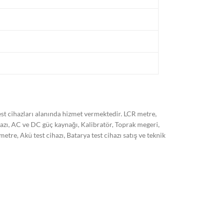
t cihazları alanında hizmet vermektedir. LCR metre,
hazı, AC ve DC güç kaynağı, Kalibratör, Toprak megeri,
, Akü test cihazı, Batarya test cihazı satış ve teknik
 son sistem cihazlarımız ile ISO/EN 17025 standardına
kli olarak arttırmayı hedeflemekteyiz. Markalar:
 HT italia, Kyoritsu