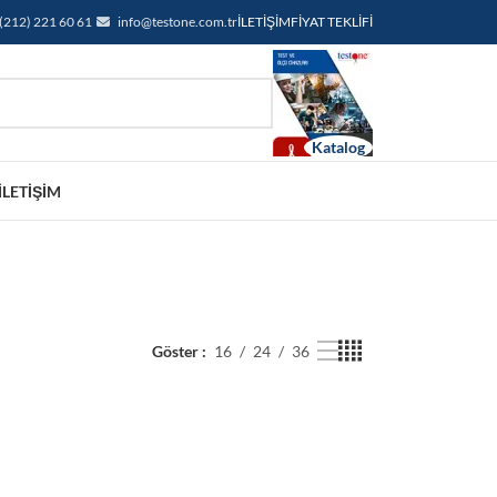
(212) 221 60 61
info@testone.com.tr
İLETIŞIM
FIYAT TEKLIFI
İLETIŞIM
Göster
16
24
36