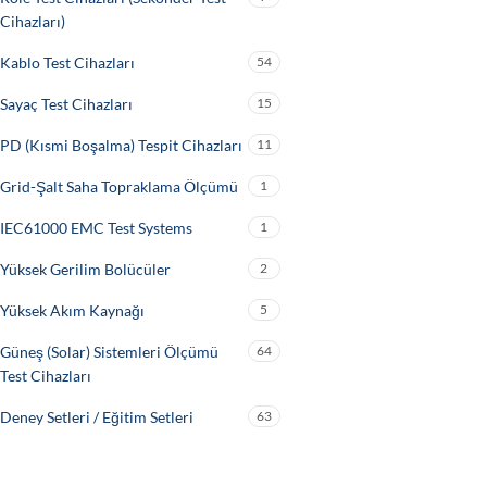
Cihazları)
Kablo Test Cihazları
54
Sayaç Test Cihazları
15
PD (Kısmi Boşalma) Tespit Cihazları
11
Grid-Şalt Saha Topraklama Ölçümü
1
IEC61000 EMC Test Systems
1
Yüksek Gerilim Bolücüler
2
Yüksek Akım Kaynağı
5
Güneş (Solar) Sistemleri Ölçümü
64
Test Cihazları
Deney Setleri / Eğitim Setleri
63