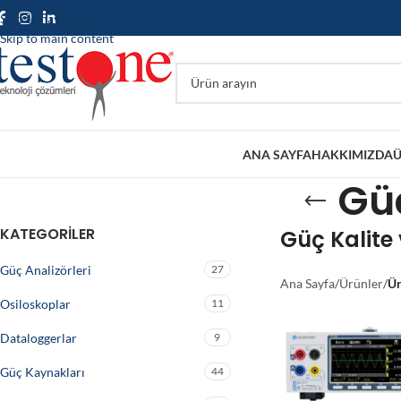
Skip to navigation
Skip to main content
ANA SAYFA
HAKKIMIZDA
Ü
Güç
KATEGORILER
Güç Kalite
Güç Analizörleri
27
Ana Sayfa
/
Ürünler
/
Ür
Osiloskoplar
11
Dataloggerlar
9
Güç Kaynakları
44