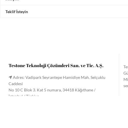
Teklif İsteyin
Testone Teknoloji Çözümleri San. ve Tic. A.Ş.
Te
Gü
Adres: Vadipark Seyrantepe Hamidiye Mah. Selçuklu
Mi
Caddesi
se
No 10 C Blok 3. Kat 5 numara, 34418 Kâğıthane /
İstanbul / Türkiye
Te
Tel:
+90 (212) 221 60 61
/ 221 33 34
gö
Faks: +90 (212) 222 9090
Me
Email:
info@testone.com.tr