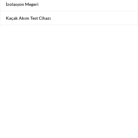
İzolasyon Megeri
Kaçak Akım Test Cihazı
Multimetre
Motor Test Cihazı
Pensampermetre
Akü Test Cihazı
Testone Teknoloji Çözümleri San. ve Tic. A.Ş.
Adres: Vadipark Seyrantepe Hamidiye Mah. Selçuklu
Caddesi
No 10 C Blok 3. Kat 5 numara, 34418 Kâğıthane / İstanbul /
Türkiye