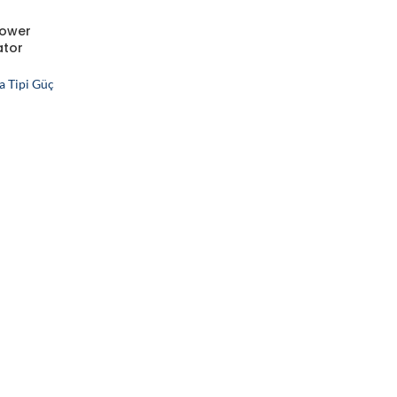
Power
ator
mülasyon
a Tipi Güç