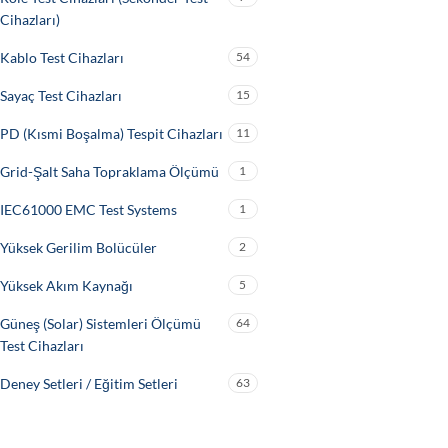
Cihazları)
Kablo Test Cihazları
54
Sayaç Test Cihazları
15
PD (Kısmi Boşalma) Tespit Cihazları
11
Grid-Şalt Saha Topraklama Ölçümü
1
IEC61000 EMC Test Systems
1
Yüksek Gerilim Bolücüler
2
Yüksek Akım Kaynağı
5
Güneş (Solar) Sistemleri Ölçümü
64
Test Cihazları
Deney Setleri / Eğitim Setleri
63