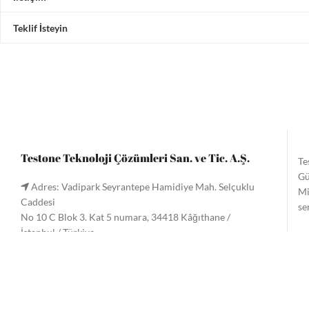
Teklif İsteyin
Testone Teknoloji Çözümleri San. ve Tic. A.Ş.
Te
Gü
Adres: Vadipark Seyrantepe Hamidiye Mah. Selçuklu
Mi
Caddesi
se
No 10 C Blok 3. Kat 5 numara, 34418 Kâğıthane /
İstanbul / Türkiye
Te
Tel:
+90 (212) 221 60 61
/ 221 33 34
gö
Faks: +90 (212) 222 9090
Me
Email:
info@testone.com.tr