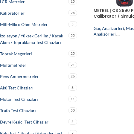
LCR Metreler
15
METREL | CS 2890 
Kalibratörler
24
Calibrator / Simul
Kalibrasyon ve Si
Mili-Mikro Ohm Metreler
5
Cihazı
Güç Analizörleri
,
Mas
Analizörleri
,
,
,
İzolasyon / Yüksek Gerilim / Kaçak
55
Akım / Topraklama Test Cihazları
Toprak Megerleri
25
Multimetreler
21
Pens Ampermetreler
26
Akü Test Cihazları
8
Motor Test Cihazları
11
Trafo Test Cihazları
50
Devre Kesici Test Cihazları
5
Röle Test Cihazları (Sekonder Test
7