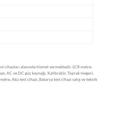
t cihazları alanında hizmet vermektedir. LCR metre,
hazı, AC ve DC güç kaynağı, Kalibratör, Toprak megeri,
, Akü test cihazı, Batarya test cihazı satış ve teknik
 son sistem cihazlarımız ile ISO/EN 17025 standardına
kli olarak arttırmayı hedeflemekteyiz. Markalar:
 HT italia, Kyoritsu