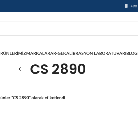
+90 
RÜNLERIMIZ
MARKALAR
AR-GE
KALIBRASYON LABORATUVARI
BLOG
CS 2890
ünler “CS 2890” olarak etiketlendi