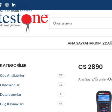
Skip to navigation
Skip to main content
ANA SAYFA
HAKKIMIZDA
Ü
KATEGORILER
CS 2890
Güç Analizörleri
27
Ana Sayfa
/
Ürünler
/
Ür
Osiloskoplar
11
Dataloggerlar
9
Güç Kaynakları
44