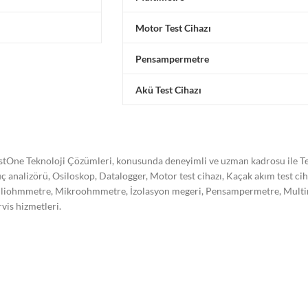
Motor Test Cihazı
Pensampermetre
Akü Test Cihazı
stOne Teknoloji Çözümleri, konusunda deneyimli ve uzman kadrosu ile Tes
ç analizörü, Osiloskop, Datalogger, Motor test cihazı, Kaçak akım test ci
liohmmetre, Mikroohmmetre, İzolasyon megeri, Pensampermetre, Multimetre
rvis hizmetleri.
stone Teknoloji Çözümleri olarak kalibrasyon işleminin önemini bilerek,
re akredite olarak kalibrasyon hizmeti vermekte ve hizmet kalitemizi süre
trel, Hioki, Omicron, Doble, Yokogawa, Kikusui, Megger, Sonel, Vanguard,