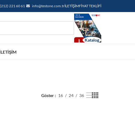
(212) 221 60 61
info@testone.com.tr
İLETIŞIM
FIYAT TEKLIFI
İLETIŞIM
Göster
16
24
36