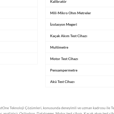
Kalibratör
Mili-Mikro Ohm Metreler
İzolasyon Megeri
Kaçak Akım Test Cihazı
Multimetre
Motor Test Cihazı
Pensampermetre
Akü Test Cihazı
stOne Teknoloji Çözümleri, konusunda deneyimli ve uzman kadrosu ile Tes
ç analizörü, Osiloskop, Datalogger, Motor test cihazı, Kaçak akım test ci