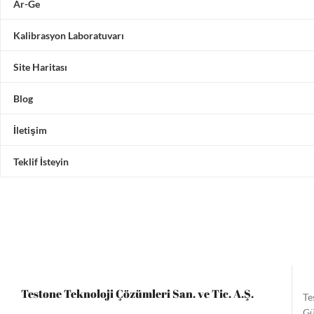
Ar-Ge
Kalibrasyon Laboratuvarı
Site Haritası
Blog
İletişim
Teklif İsteyin
Testone Teknoloji Çözümleri San. ve Tic. A.Ş.
Te
Gü