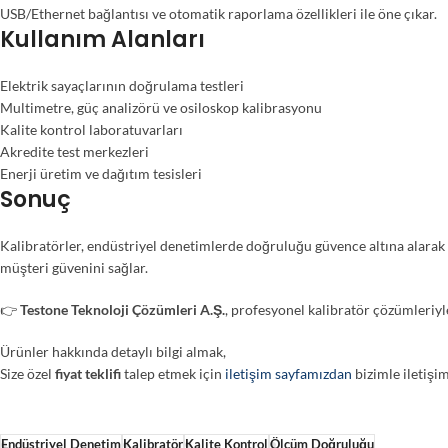
USB/Ethernet bağlantısı ve otomatik raporlama özellikleri ile öne çıkar.
Kullanım Alanları
Elektrik sayaçlarının doğrulama testleri
Multimetre, güç analizörü ve osiloskop kalibrasyonu
Kalite kontrol laboratuvarları
Akredite test merkezleri
Enerji üretim ve dağıtım tesisleri
Sonuç
Kalibratörler, endüstriyel denetimlerde doğruluğu güvence altına alarak 
müşteri güvenini sağlar.
👉
Testone Teknoloji Çözümleri A.Ş.
, profesyonel kalibratör çözümleriyle
Ürünler hakkında detaylı bilgi almak,
Size özel
fiyat teklifi
talep etmek için
iletişim sayfamızdan
bizimle iletişim
Endüstriyel Denetim
Kalibratör
Kalite Kontrol
Ölçüm Doğruluğu