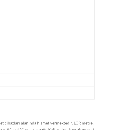
t cihazları alanında hizmet vermektedir. LCR metre,
hazı, AC ve DC güç kaynağı, Kalibratör, Toprak megeri,