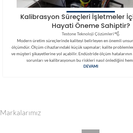
KALIBRASYON LABORATUVARI
Kalibrasyon Süreçleri İşletmeler İ
Hayati Öneme Sahiptir?
Testone Teknoloji Çözümleri
Modern üretim süreçlerinde kaliteyi belirleyen en önemli unsur
ölçümdür. Ölçüm cihazlarındaki küçük sapmalar; kalite problemleri
ve müşteri şikayetlerine yol açabilir. Endüstride ölçüm hataların
sorunları ve kalibrasyonun bu riskleri nasıl önlediğini he
DEVAMI
Markalarımız