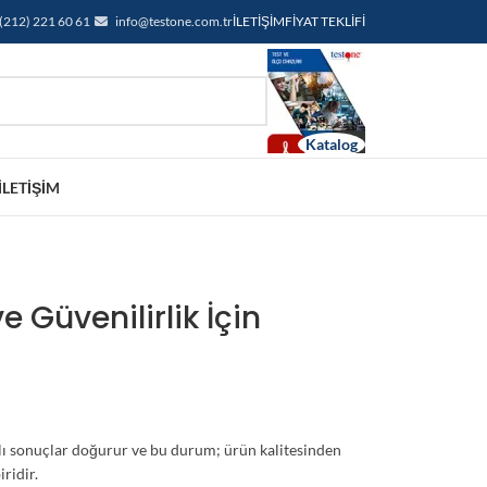
(212) 221 60 61
info@testone.com.tr
İLETIŞIM
FIYAT TEKLIFI
İLETIŞIM
 Güvenilirlik İçin
talı sonuçlar doğurur ve bu durum; ürün kalitesinden
ridir.