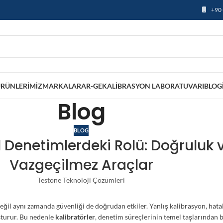
+90 
RÜNLERIMIZ
MARKALAR
AR-GE
KALIBRASYON LABORATUVARI
BLOG
Blog
BLOG
l Denetimlerdeki Rolü: Doğruluk ve
Vazgeçilmez Araçlar
Testone Teknoloji Çözümleri
i değil aynı zamanda güvenliği de doğrudan etkiler. Yanlış kalibrasyon, ha
şturur. Bu nedenle
kalibratörler
, denetim süreçlerinin temel taşlarından bi