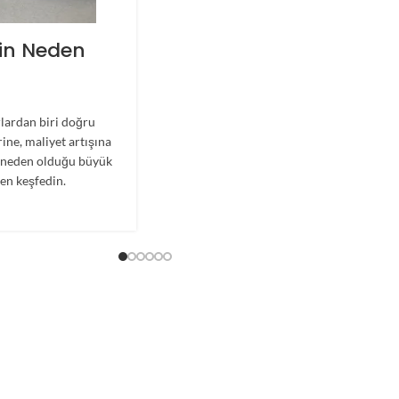
çin Neden
lardan biri doğru
ne, maliyet artışına
ın neden olduğu büyük
men keşfedin.