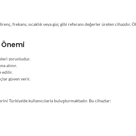
direnç, frekans, sıcaklık veya güç gibi referans değerler üreten cihazdır.
n Önemi
leri zorunludur.
na alınır.
 edilir.
çlar güven verir.
erini Türkiye’de kullanıcılarla buluşturmaktadır. Bu cihazlar: