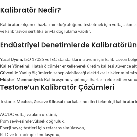
Kalibratör Nedir?
Kalibratör, ölçüm cihazlarının doğruluğunu test etmek için voltaj, akım, 
ve kalibrasyon sertifikalarıyla doğrulama yapılır.
Endüstriyel Denetimlerde Kalibratörü
Yasal Uyum:
ISO 17025 ve IEC standartlarına uyum için kalibrasyon belge
Kalite Yönetimi:
Hatalı ölçümler engellenerek üretim kalitesi güvence altı
Güvenlik:
Yanlış ölçümlerin sebep olabileceği elektriksel riskler minimize
Müşteri Memnuniyeti:
Kalibrasyonu yapılmış cihazlarla elde edilen sonu
Testone’un Kalibratör Çözümleri
Testone,
Meatest, Zera ve Kikusui
markalarının ileri teknoloji kalibratörl
AC/DC voltaj ve akım üretimi,
Ppm seviyesinde yüksek doğruluk,
Enerji sayaç testleri için referans simülasyon,
RTD ve termokupl simülasyonu,