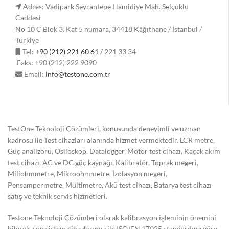
Adres: Vadipark Seyrantepe Hamidiye Mah. Selçuklu
Caddesi
No 10 C Blok 3. Kat 5 numara, 34418 Kâğıthane / İstanbul /
Türkiye
Tel:
+90 (212) 221 60 61
/ 221 33 34
Faks: +90 (212) 222 9090
Email:
info@testone.com.tr
TestOne Teknoloji Çözümleri, konusunda deneyimli ve uzman
kadrosu ile Test cihazları alanında hizmet vermektedir. LCR metre,
Güç analizörü, Osiloskop, Datalogger, Motor test cihazı, Kaçak akım
test cihazı, AC ve DC güç kaynağı, Kalibratör, Toprak megeri,
Miliohmmetre, Mikroohmmetre, İzolasyon megeri,
Pensampermetre, Multimetre, Akü test cihazı, Batarya test cihazı
satış ve teknik servis hizmetleri.
Testone Teknoloji Çözümleri olarak kalibrasyon işleminin önemini
bilerek, son sistem cihazlarımız ile ISO/EN 17025 standardına göre