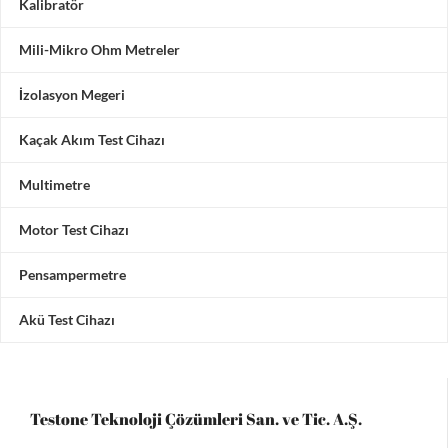
Kalibratör
Mili-Mikro Ohm Metreler
İzolasyon Megeri
Kaçak Akım Test Cihazı
Multimetre
Motor Test Cihazı
Pensampermetre
Akü Test Cihazı
Testone Teknoloji Çözümleri San. ve Tic. A.Ş.