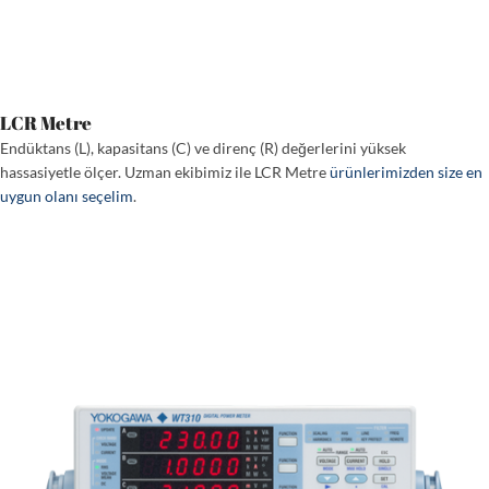
LCR Metre
Endüktans (L), kapasitans (C) ve direnç (R) değerlerini yüksek
hassasiyetle ölçer. Uzman ekibimiz ile LCR Metre
ürünlerimizden size en
uygun olanı seçelim
.