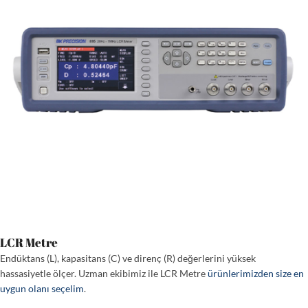
LCR Metre
Endüktans (L), kapasitans (C) ve direnç (R) değerlerini yüksek
hassasiyetle ölçer. Uzman ekibimiz ile LCR Metre
ürünlerimizden size en
uygun olanı seçelim
.