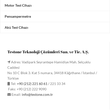
Motor Test Cihazı
Pensampermetre
Akü Test Cihazı
Testone Teknoloji Çözümleri San. ve Tic. A.Ş.
Adres: Vadipark Seyrantepe Hamidiye Mah. Selçuklu
Caddesi
No 10 C Blok 3. Kat 5 numara, 34418 Kâğıthane / İstanbul /
Türkiye
Tel:
+90 (212) 221 60 61
/ 221 33 34
Faks: +90 (212) 222 9090
Email:
info@testone.com.tr