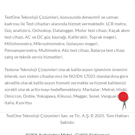
TestOne Teknoloji Çözümleri, konusunda deneyimli ve uzman
kadrosu ile Test cihazları alanında hizmet vermektedir. LCR metre,
Güç analizörü, Osiloskop, Datalogger, Motor test cihazı, Kaçak akım
test cihazı, AC ve DC güç kaynağı, Kalibratör, Toprak megeri,
Miliohmmetre, Mikroohmmetre, İzolasyon megeri,
Pensampermetre, Multimetre, Akü test cihazı, Batarya test cihazı
satış ve teknik servis hizmetleri.
Testone Teknoloji Çözümleri olarak kalibrasyon işleminin önemini
bilerek, son sistem cihazlarımız ile ISO/EN 17025 standardına göre
akredite olarak kalibrasyon hizmeti vermekte ve hizmet kalitemizi
sürekli olarak arttırmayı hedeflemekteyiz. Markalar: Metrel, Hioki,
Omicron, Doble, Yokogawa, Kikusui, Megger, Sonel, Vanguard, HT
italia, Kyoritsu
TestOne Teknoloji Çözümleri San. ve Tic. A.Ş. © 2025. Tüm Hakları
Saklıdır.
KVKK Aydınlatma Metni
-
Gizlilik Sözleşmesi