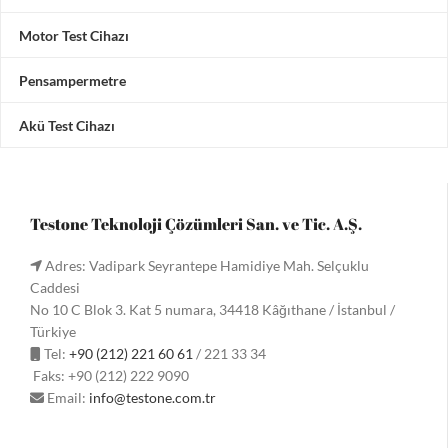
Motor Test Cihazı
Pensampermetre
Akü Test Cihazı
Testone Teknoloji Çözümleri San. ve Tic. A.Ş.
Adres: Vadipark Seyrantepe Hamidiye Mah. Selçuklu
Caddesi
No 10 C Blok 3. Kat 5 numara, 34418 Kâğıthane / İstanbul /
Türkiye
Tel:
+90 (212) 221 60 61
/ 221 33 34
Faks: +90 (212) 222 9090
Email:
info@testone.com.tr