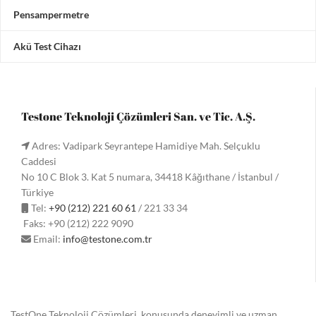
Pensampermetre
Akü Test Cihazı
Testone Teknoloji Çözümleri San. ve Tic. A.Ş.
Adres: Vadipark Seyrantepe Hamidiye Mah. Selçuklu
Caddesi
No 10 C Blok 3. Kat 5 numara, 34418 Kâğıthane / İstanbul /
Türkiye
Tel:
+90 (212) 221 60 61
/ 221 33 34
Faks: +90 (212) 222 9090
Email:
info@testone.com.tr
TestOne Teknoloji Çözümleri, konusunda deneyimli ve uzman