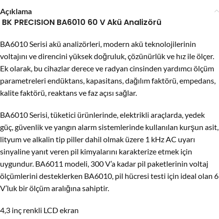
Açıklama
BK PRECISION BA6010 60 V Akü Analizörü
BA6010 Serisi akü analizörleri, modern akü teknolojilerinin
voltajını ve direncini yüksek doğruluk, çözünürlük ve hız ile ölçer.
Ek olarak, bu cihazlar derece ve radyan cinsinden yardımcı ölçüm
parametreleri endüktans, kapasitans, dağılım faktörü, empedans,
kalite faktörü, reaktans ve faz açısı sağlar.
BA6010 Serisi, tüketici ürünlerinde, elektrikli araçlarda, yedek
güç, güvenlik ve yangın alarm sistemlerinde kullanılan kurşun asit,
lityum ve alkalin tip piller dahil olmak üzere 1 kHz AC uyarı
sinyaline yanıt veren pil kimyalarını karakterize etmek için
uygundur. BA6011 modeli, 300 V’a kadar pil paketlerinin voltaj
ölçümlerini desteklerken BA6010, pil hücresi testi için ideal olan 6
V’luk bir ölçüm aralığına sahiptir.
4,3 inç renkli LCD ekran