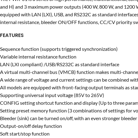
and H) and 3 maximum power outputs (400 W, 800 W, and 1200 W).
equipped with LAN (LXI), USB, and RS232C as standard interfaces t
internal resistance, bleeder ON/OFF functions, CC/CV priority s
FEATURES
Sequence function (supports triggered synchronization)
Variable internal resistance function
LAN (LXI compliant) /USB/RS232C as standard interface
A virtual multi-channel bus (VMCB) function makes multi-channel
A wide range of voltage and current settings can be combined with
All models are equipped with front-facing output terminals as 
Supporting universal input voltage (85V to 265V)
CONFIG setting shortcut function and display (Up to three parame
Setting preset memory function (3 combinations of settings for v
Bleeder (sink) can be turned on/off, with an even stronger bleeder
Output-on/off delay function
Soft start/stop function