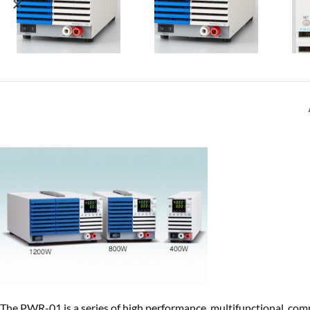
The PWR-01 is a series of high performance, multifunctional, com