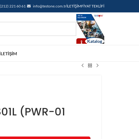
(212) 221 60 61
info@testone.com.tr
İLETIŞIM
FIYAT TEKLIFI
İLETIŞIM
01L (PWR-01