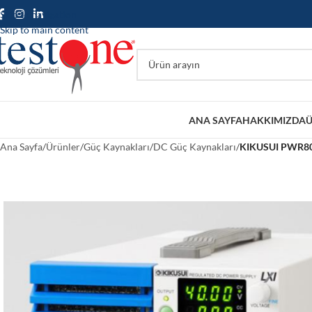
Skip to navigation
Skip to main content
ANA SAYFA
HAKKIMIZDA
Ü
Ana Sayfa
/
Ürünler
/
Güç Kaynakları
/
DC Güç Kaynakları
/
KIKUSUI PWR801