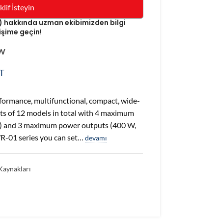
klif İsteyin
) hakkında uzman ekibimizden bilgi
işime geçin!
 W
T
rformance, multifunctional, compact, wide-
sts of 12 models in total with 4 maximum
H) and 3 maximum power outputs (400 W,
R-01 series you can set…
devamı
aynakları