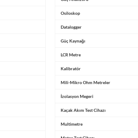
Osiloskop
Datalogger
Güç Kaynağı
LCR Metre
Kalibratör
Mili-Mikro Ohm Metreler
İzolasyon Megeri
Kaçak Akım Test Cihazı
Multimetre
Motor Test Cihazı