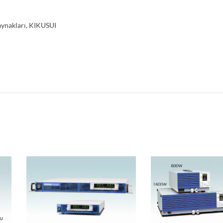
ynakları
,
KIKUSUI