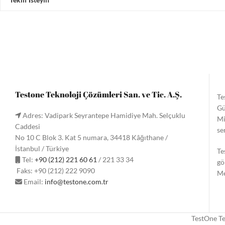
Testone Teknoloji Çözümleri San. ve Tic. A.Ş.
Te
Gü
Adres: Vadipark Seyrantepe Hamidiye Mah. Selçuklu
Mi
Caddesi
se
No 10 C Blok 3. Kat 5 numara, 34418 Kâğıthane /
İstanbul / Türkiye
Te
Tel:
+90 (212) 221 60 61
/ 221 33 34
gö
Faks: +90 (212) 222 9090
Me
Email:
info@testone.com.tr
TestOne Te