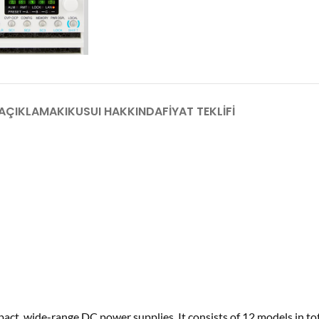
AÇIKLAMA
KIKUSUI HAKKINDA
FIYAT TEKLIFI
pact, wide-range DC power supplies. It consists of 12 models in t