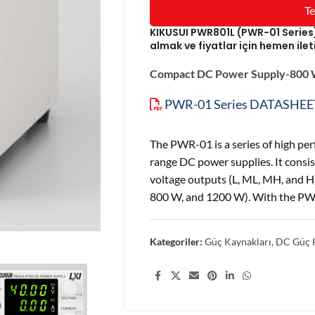
Te
KIKUSUI PWR801L (PWR-01 Series
almak ve fiyatlar için hemen ilet
Compact DC Power Supply-800
PWR-01 Series DATASHEE
The PWR-01 is a series of high pe
range DC power supplies. It consi
voltage outputs (L, ML, MH, and 
800 W, and 1200 W). With the PW
Kategoriler:
Güç Kaynakları
,
DC Güç K
Share: