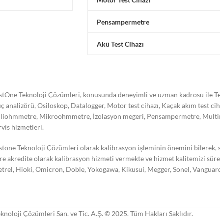
Pensampermetre
Akü Test Cihazı
stOne Teknoloji Çözümleri, konusunda deneyimli ve uzman kadrosu ile Tes
ç analizörü, Osiloskop, Datalogger, Motor test cihazı, Kaçak akım test ci
liohmmetre, Mikroohmmetre, İzolasyon megeri, Pensampermetre, Multimetre
rvis hizmetleri.
stone Teknoloji Çözümleri olarak kalibrasyon işleminin önemini bilerek,
re akredite olarak kalibrasyon hizmeti vermekte ve hizmet kalitemizi süre
trel, Hioki, Omicron, Doble, Yokogawa, Kikusui, Megger, Sonel, Vanguard,
knoloji Çözümleri San. ve Tic. A.Ş. © 2025. Tüm Hakları Saklıdır.