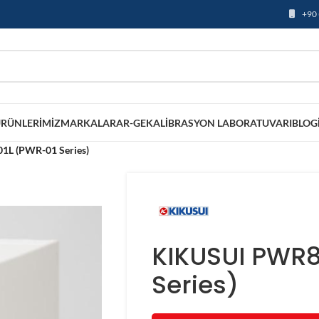
+90 
RÜNLERIMIZ
MARKALAR
AR-GE
KALIBRASYON LABORATUVARI
BLOG
L (PWR-01 Series)
KIKUSUI PWR8
Series)