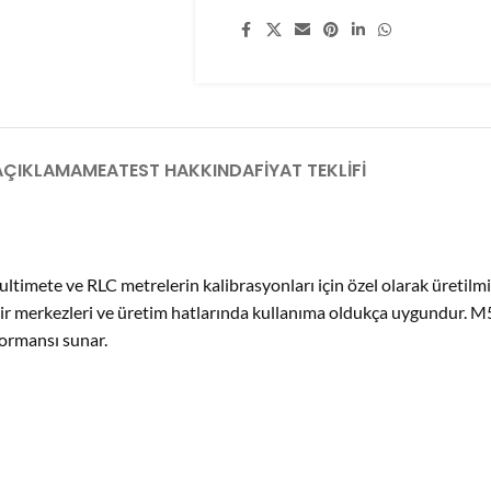
Share:
AÇIKLAMA
MEATEST HAKKINDA
FIYAT TEKLIFI
imete ve RLC metrelerin kalibrasyonları için özel olarak üretilmi
mir merkezleri ve üretim hatlarında kullanıma oldukça uygundur. M
rformansı sunar.