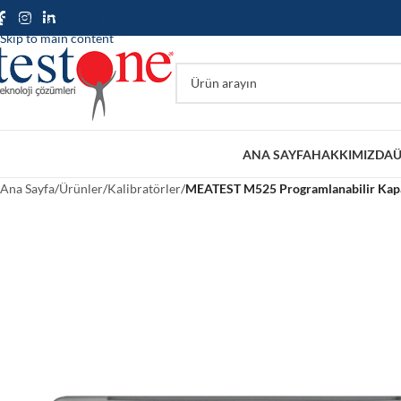
Skip to navigation
Skip to main content
ANA SAYFA
HAKKIMIZDA
Ü
Ana Sayfa
/
Ürünler
/
Kalibratörler
/
MEATEST M525 Programlanabilir Kapa