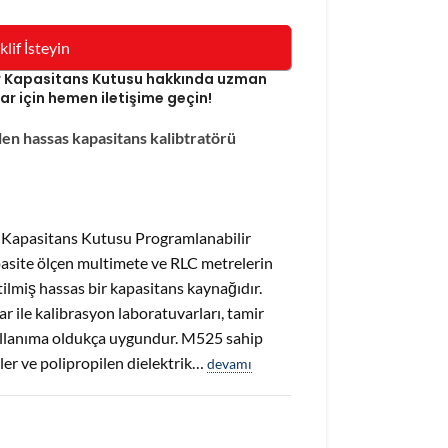
klif İsteyin
 Kapasitans Kutusu hakkında uzman
ar için hemen iletişime geçin!
ilen hassas kapasitans kalibtratörü
Kapasitans Kutusu Programlanabilir
asite ölçen multimete ve RLC metrelerin
etilmiş hassas bir kapasitans kaynağıdır.
r ile kalibrasyon laboratuvarları, tamir
ullanıma oldukça uygundur. M525 sahip
ler ve polipropilen dielektrik…
devamı