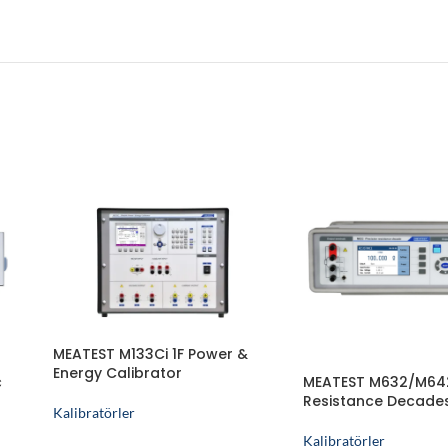
MEATEST M133Ci 1F Power &
Energy Calibrator
ç
MEATEST M632/M64
Resistance Decade
Kalibratörler
Kalibratörler