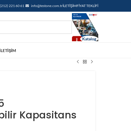
(212) 221 60 61
info@testone.com.tr
İLETIŞIM
FIYAT TEKLIFI
İLETIŞIM
5
ilir Kapasitans