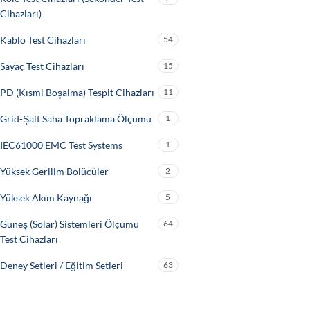
Cihazları)
Kablo Test Cihazları
54
Sayaç Test Cihazları
15
PD (Kısmi Boşalma) Tespit Cihazları
11
Grid-Şalt Saha Topraklama Ölçümü
1
IEC61000 EMC Test Systems
1
Yüksek Gerilim Bolücüler
2
Yüksek Akım Kaynağı
5
Güneş (Solar) Sistemleri Ölçümü
64
Test Cihazları
Deney Setleri / Eğitim Setleri
63