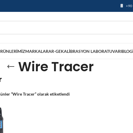
+90 
RÜNLERIMIZ
MARKALAR
AR-GE
KALIBRASYON LABORATUVARI
BLOG
Wire Tracer
r
ünler “Wire Tracer” olarak etiketlendi