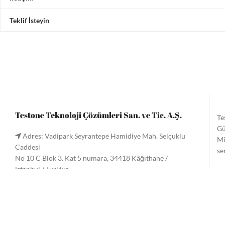
Teklif İsteyin
Testone Teknoloji Çözümleri San. ve Tic. A.Ş.
Te
Gü
Adres: Vadipark Seyrantepe Hamidiye Mah. Selçuklu
Mi
Caddesi
se
No 10 C Blok 3. Kat 5 numara, 34418 Kâğıthane /
İstanbul / Türkiye
Te
Tel:
+90 (212) 221 60 61
/ 221 33 34
gö
Faks: +90 (212) 222 9090
Me
Email:
info@testone.com.tr