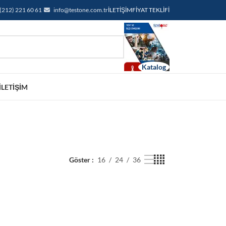
(212) 221 60 61
info@testone.com.tr
İLETIŞIM
FIYAT TEKLIFI
İLETIŞIM
Göster
16
24
36