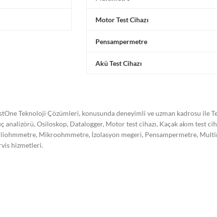
Motor Test Cihazı
Pensampermetre
Akü Test Cihazı
stOne Teknoloji Çözümleri, konusunda deneyimli ve uzman kadrosu ile Tes
ç analizörü, Osiloskop, Datalogger, Motor test cihazı, Kaçak akım test ci
liohmmetre, Mikroohmmetre, İzolasyon megeri, Pensampermetre, Multimetre
rvis hizmetleri.
stone Teknoloji Çözümleri olarak kalibrasyon işleminin önemini bilerek,
re akredite olarak kalibrasyon hizmeti vermekte ve hizmet kalitemizi süre
trel, Hioki, Omicron, Doble, Yokogawa, Kikusui, Megger, Sonel, Vanguard,