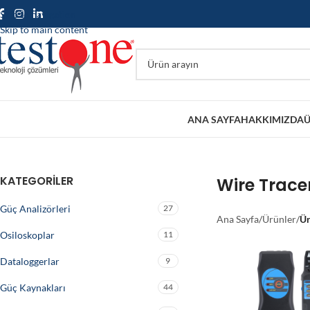
Skip to navigation
Skip to main content
ANA SAYFA
HAKKIMIZDA
Ü
KATEGORILER
Wire Trace
Güç Analizörleri
27
Ana Sayfa
/
Ürünler
/
Ür
Osiloskoplar
11
Dataloggerlar
9
Güç Kaynakları
44