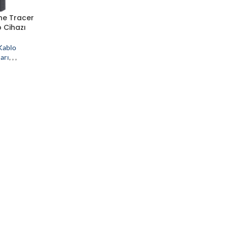
ine Tracer
 Cihazı
Kablo
arı
,
,
,