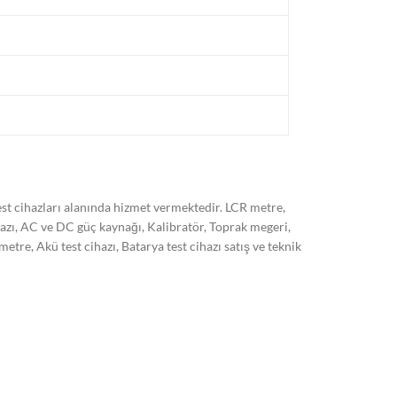
t cihazları alanında hizmet vermektedir. LCR metre,
hazı, AC ve DC güç kaynağı, Kalibratör, Toprak megeri,
, Akü test cihazı, Batarya test cihazı satış ve teknik
 son sistem cihazlarımız ile ISO/EN 17025 standardına
kli olarak arttırmayı hedeflemekteyiz. Markalar:
 HT italia, Kyoritsu