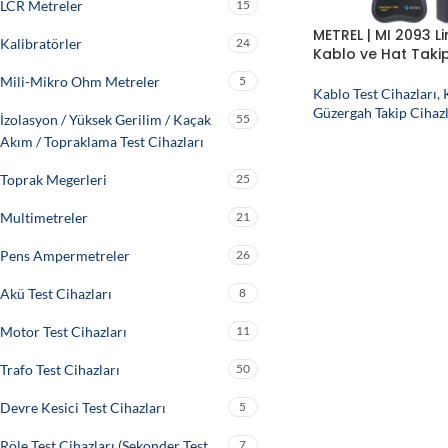
LCR Metreler
15
METREL | MI 2093 L
Kalibratörler
24
Kablo ve Hat Takip
Mili-Mikro Ohm Metreler
5
Kablo Test Cihazları
,
Güzergah Takip Cihazl
İzolasyon / Yüksek Gerilim / Kaçak
55
Akım / Topraklama Test Cihazları
Toprak Megerleri
25
Multimetreler
21
Pens Ampermetreler
26
Akü Test Cihazları
8
Motor Test Cihazları
11
Trafo Test Cihazları
50
Devre Kesici Test Cihazları
5
Röle Test Cihazları (Sekonder Test
7