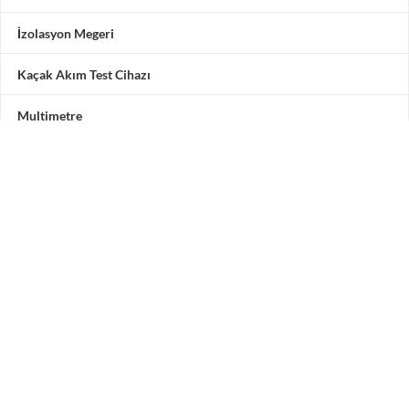
İzolasyon Megeri
Kaçak Akım Test Cihazı
Multimetre
Motor Test Cihazı
Pensampermetre
Akü Test Cihazı
Testone Teknoloji Çözümleri San. ve Tic. A.Ş.
Adres: Vadipark Seyrantepe Hamidiye Mah. Selçuklu
Caddesi
No 10 C Blok 3. Kat 5 numara, 34418 Kâğıthane / İstanbul /