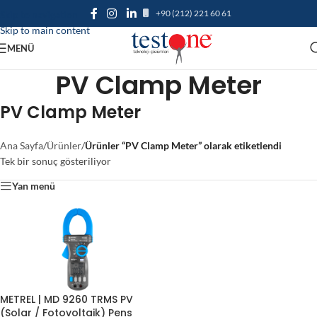
+90 (212) 221 60 61
Skip to navigation
Skip to main content
MENÜ
PV Clamp Meter
PV Clamp Meter
Ana Sayfa
/
Ürünler
/
Ürünler “PV Clamp Meter” olarak etiketlendi
Tek bir sonuç gösteriliyor
Yan menü
METREL | MD 9260 TRMS PV
(Solar / Fotovoltaik) Pens