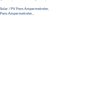
Ampermetre (1500 V DC /
2000 A, CAT III)
Solar / PV Pens Ampermetreler
,
Pens Ampermetreler
,
,