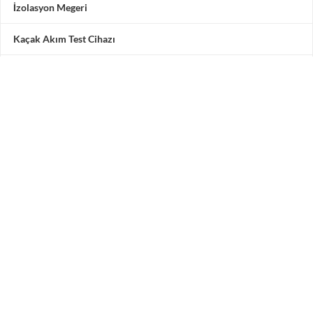
İzolasyon Megeri
Kaçak Akım Test Cihazı
Multimetre
Motor Test Cihazı
Pensampermetre
Akü Test Cihazı
Testone Teknoloji Çözümleri San. ve Tic. A.Ş.
Adres: Vadipark Seyrantepe Hamidiye Mah. Selçuklu
Caddesi
No 10 C Blok 3. Kat 5 numara, 34418 Kâğıthane / İstanbul /
Türkiye