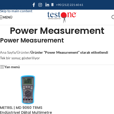
+90 (212) 221 60 61
Skip to navigation
Skip to main content
MENÜ
Power Measurement
Power Measurement
Ana Sayfa
/
Ürünler
/
Ürünler “Power Measurement” olarak etiketlendi
Tek bir sonuç gösteriliyor
Yan menü
METREL | MD 9060 TRMS
Endüstriyel Dijital Multimetre