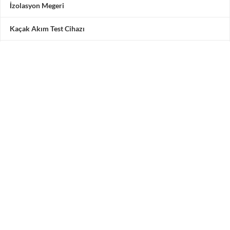
İzolasyon Megeri
Kaçak Akım Test Cihazı
Multimetre
Motor Test Cihazı
Pensampermetre
Akü Test Cihazı
Testone Teknoloji Çözümleri San. ve Tic. A.Ş.
Adres: Vadipark Seyrantepe Hamidiye Mah. Selçuklu
Caddesi
No 10 C Blok 3. Kat 5 numara, 34418 Kâğıthane / İstanbul /
Türkiye