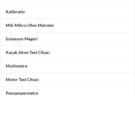
Kalibratör
Mili-Mikro Ohm Metreler
İzolasyon Megeri
Kaçak Akım Test Cihazı
Multimetre
Motor Test Cihazı
Pensampermetre
Akü Test Cihazı