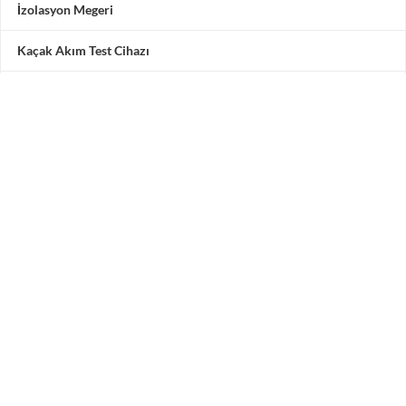
İzolasyon Megeri
Kaçak Akım Test Cihazı
Multimetre
Motor Test Cihazı
Pensampermetre
Akü Test Cihazı
Testone Teknoloji Çözümleri San. ve Tic. A.Ş.
Adres: Vadipark Seyrantepe Hamidiye Mah. Selçuklu
Caddesi
No 10 C Blok 3. Kat 5 numara, 34418 Kâğıthane / İstanbul /
Türkiye