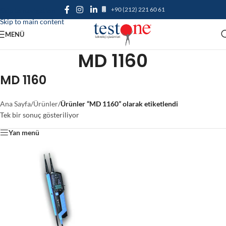
+90 (212) 221 60 61
Skip to navigation
Skip to main content
MENÜ
MD 1160
MD 1160
Ana Sayfa
/
Ürünler
/
Ürünler “MD 1160” olarak etiketlendi
Tek bir sonuç gösteriliyor
Yan menü